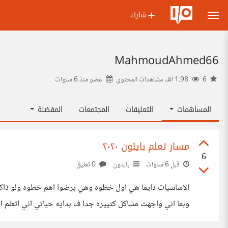
شارك
MahmoudAhmed66
6
1.98 ألف مشاهدات المحتوى
عضو منذ
6 سنوات
المساهمات
التعليقات
المجتمعات
المفضلة
مسار تعلم بايثون ٢٠٢٠
6
قبل 6 سنوات
بايثون
0 تعليق
الاساسيات دايما هي اول خطوه وهي برضوا اهم خطوه ولو ذاكرا
وبما اني واجهت مشاكل كتييره جدا ف بدايه حياتي اني اتعلم 
اللي هتواجهك بنسبه كبيير جدا ان شاء الله الاساسيات