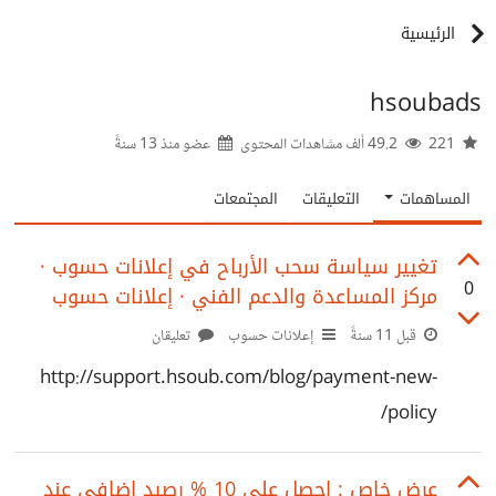
الرئيسية
hsoubads
221
49.2 ألف مشاهدات المحتوى
عضو منذ
13 سنةً
المساهمات
التعليقات
المجتمعات
تغيير سياسة سحب الأرباح في إعلانات حسوب ·
0
مركز المساعدة والدعم الفني · إعلانات حسوب
قبل 11 سنةً
إعلانات حسوب
تعليقان
http://support.hsoub.com/blog/payment-new-
policy/
عرض خاص : احصل على 10 % رصيد إضافي عند