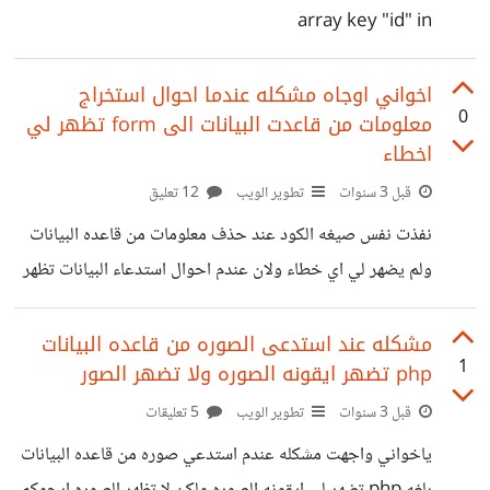
if(isset($_POST['uploade'])){ $NAME =
array key "id" in
$_POST['name']; $PRICE = $_POST['price']; //
$IMAGE = $_FILES['image']; // $image_location =
اخواني اوجاه مشكله عندما احوال استخراج
$_FILES['image']['tmp_name']; // $image_name =
0
معلومات من قاعدت البيانات الى form تظهر لي
اخطاء
$_FILES['image']['name']; // upload variables
$itemimgName = $_FILES['image']['name'];
قبل 3 سنوات
تطوير الويب
12 تعليق
$itemimgTmp = $_FILES['image']['tmp_name'];
نفذت نفس صيغه الكود عند حذف معلومات من قاعده البيانات
$explava =
ولم يضهر لي اي خطاء ولان عندم احوال استدعاء البيانات تظهر
لي اخطاء هذا هو الكود والاخطاء التي تظهر في المصتفح <?
php include('configg.php'); $ID=$_GET['id'];
مشكله عند استدعى الصوره من قاعده البيانات
1
php تضهر ايقونه الصوره ولا تضهر الصور
$up=mysqli_query($con, "SELECT * FROM food
WHERE id=$ID");
قبل 3 سنوات
تطوير الويب
5 تعليقات
$DATA=mysqli_fetch_array($up); ?> <!DOCTYPE
ياخواني واجهت مشكله عندم استدعي صوره من قاعده البيانات
html> <html lang="en"> <head> <meta