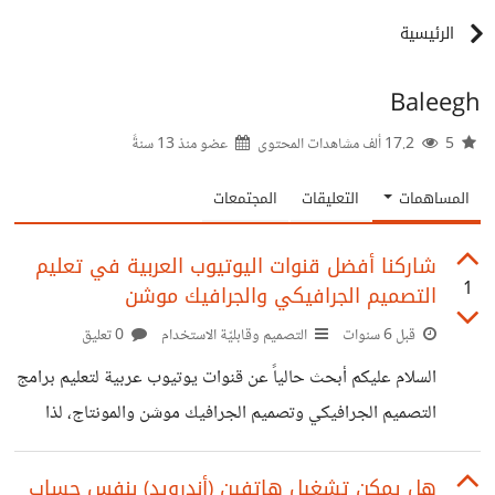
الرئيسية
Baleegh
5
17.2 ألف مشاهدات المحتوى
عضو منذ
13 سنةً
المساهمات
التعليقات
المجتمعات
شاركنا أفضل قنوات اليوتيوب العربية في تعليم
1
التصميم الجرافيكي والجرافيك موشن
قبل 6 سنوات
التصميم وقابليّة الاستخدام
0 تعليق
السلام عليكم أبحث حالياً عن قنوات يوتيوب عربية لتعليم برامج
التصميم الجرافيكي وتصميم الجرافيك موشن والمونتاج، لذا
أرجو من الأخوة والأخوات مشاركتنا القنوات التي يتابعونها في
هذا المجال، ولهم جزيل الشكر.
هل يمكن تشغيل هاتفين (أندرويد) بنفس حساب