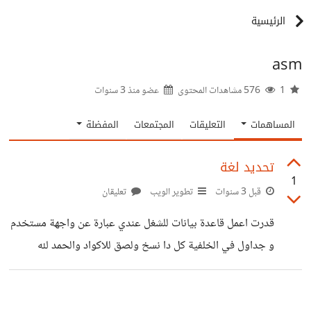
الرئيسية
asm
1
576 مشاهدات المحتوى
عضو منذ
3 سنوات
المساهمات
التعليقات
المجتمعات
المفضلة
تحديد لغة
1
قبل 3 سنوات
تطوير الويب
تعليقان
قدرت اعمل قاعدة بيانات للشغل عندي عبارة عن واجهة مستخدم
و جداول في الخلفية كل دا نسخ ولصق للاكواد والحمد لله
وشركتي وفرت لي سيرفر داخلي وعايز ابدا اطور قاعدة البيانات
دي الى ويب سايت على السيرفر شغلنا عبارة عن ادخال لبيانات