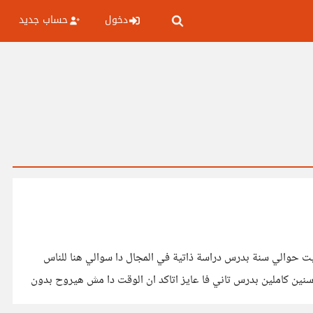
دخول
حساب جديد
 بحب المجال دا نهائي و بخطط اني ادرس computer science في المانيا بعد ما قديت حوالي سنة بدرس دراسة ذاتية في المجال دا سوالي هنا للناس
ي بتشتغل في المجال دا هل شهادة البكالوريوس بتفرق في العمل و هتميزني عن اللي داخل المجال دراسة ذاتية ؟ خصوصا اني هقضي 4 سنين كاملين بدرس تاني فا عايز اتاكد ان الوقت دا مش هيروح بدون