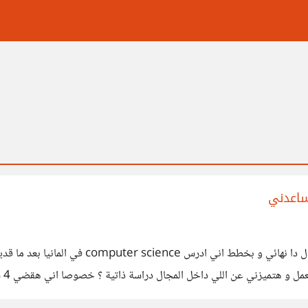
ساعدني
انا انهيت من سنة دراستي كمهندس مدني لكني مش
الل