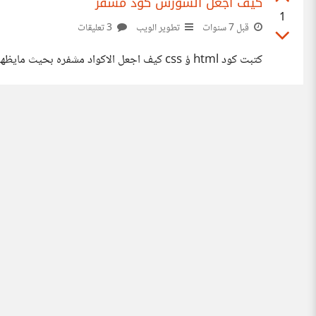
كيف اجعل السورس كود مشفر
1
قبل 7 سنوات
تطوير الويب
3 تعليقات
كتبت كود html ؤ css كيف اجعل الاكواد مشفره بحيث مايظهر السورس كود كامل