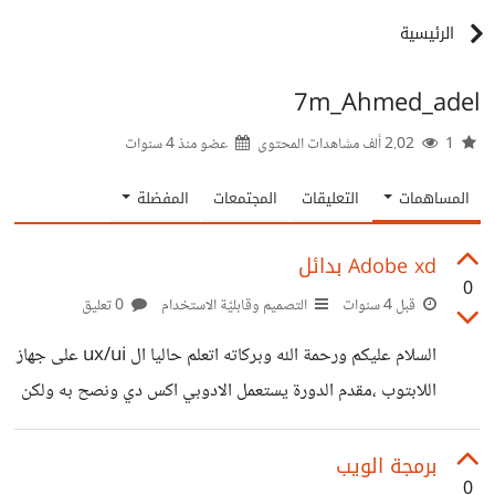
الرئيسية
7m_Ahmed_adel
1
2.02 ألف مشاهدات المحتوى
عضو منذ
4 سنوات
المساهمات
التعليقات
المجتمعات
المفضلة
Adobe xd بدائل
0
قبل 4 سنوات
التصميم وقابليّة الاستخدام
0 تعليق
السلام عليكم ورحمة الله وبركاته اتعلم حاليا ال ux/ui على جهاز
اللابتوب ،مقدم الدورة يستعمل الادوبي اكس دي ونصح به ولكن
جهازي لا يستطيع تحمله ولم استطع تحميل برنامج
justinmind البديل له لذا اريد برنامج مجاني وجيد وخفيف
برمجة الويب
0