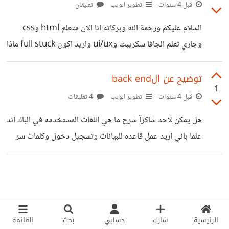
لاستعماله علما بان جهازي ٤جيجا رام و64x بت
قبل 4 سنوات
تطوير الويب
تعليقان
السلام عليكم ورحمة الله وبركاته انا الان متعلم html وcss
وجاري تعلم الجافا سكريبت وui/ux واريد اكون full stuck ماذا
باقي لي في الفرونت اند والباك اند ،ومن اين استطيع الحصول
على مشاريع pdf لتنفيذها وشكرآ.
توضيح عن الback end
1
قبل 4 سنوات
تطوير الويب
4 تعليقات
هل يمكن لاحد شاكرآ شرح ما هي اللغات المستخدمه في الباك اند
علما باني اريد عمل قاعده للبيانات وتسجيل دخول وكلمات سر
الرئيسية
شارك
حسابي
بحث
القائمة