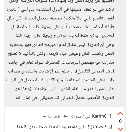
أهميتها لمن يريد العمل والاجتهاد أثناء سنوات الدراسة، وبكل
تأكيد هي لم تفقد أهميتها في الدول المتقدمة بدواعي "الخبرة
أهم"، فالعلم يأتي أولاً ولكثرة تطبيقه تحصل الخبرة، بكل حال
فأنا لا أتحامل عليك شخصياً أو على وجهة نظرك الخاصة بل
أحترمها، ولكن فقط أحببت توضيح وجهة نظري بهذا الشأن،
وهي أن الطريق ليس مغلق أمام المبرمج العادي فهو يستطيع
العمل وكسب المال وعيش حياة كريمة، ولكن بالتأكيد لا تصلح
مقارنته مع مهندس البرمجيات المحترف سواء تعلم في جامعة
(وهو الطريق الأفضل)، أو تعلم عبر الإنترنت واستغرق سنوات
طويلة في الحضور لمختلف أنواع الكورسات ليحصل في النهاية
على نفس القدر من العلم المُدرس في الجامعات (وهذا هو
الطريق الأصعب حتماً)، تحياتي لك صديقي، في إمان الله.
Karim811
أضف ردا
قبل 7 سنوات
0
إن كنت لا تزال غير مقتنع بما قلته فأنصحك بقراءة هذا