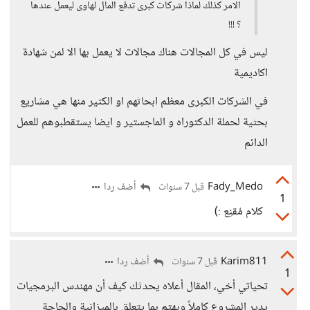
الامر كذلك لماذا شركات كبرى تدفع المال لهاوى ليعمل عندها
؟ !!!
ليس في كل المجالات هناك مجالات لا يعمل بها الا لمن شهادة
اكاديمية
في الشركات الكبرى معظم ابحاثهم او الكثير منها هي مشاريع
بحثية لحملة الدكتوراه و الماجستير و ايضا يستقطبوهم للعمل
الدائم
Fady_Medo
أضف ردا
قبل 7 سنوات
1
كلام مُقنِع :)
Karim811
أضف ردا
قبل 7 سنوات
1
تحياتي أخي، المقال أعلاه يحدثك كيف أن مهندس البرمجيات
يدير المشروع كاملاً ويهتم بما يتعلق بالميزانية والحاجة