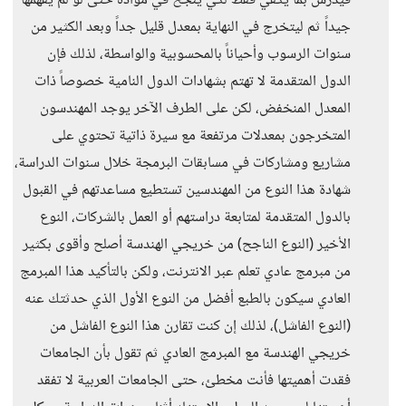
فيدرس بما يكفي فقط لكي ينجح في مواده حتى لو لم يفهمها
جيداً ثم ليتخرج في النهاية بمعدل قليل جداً وبعد الكثير من
سنوات الرسوب وأحياناً بالمحسوبية والواسطة، لذلك فإن
الدول المتقدمة لا تهتم بشهادات الدول النامية خصوصاً ذات
المعدل المنخفض، لكن على الطرف الآخر يوجد المهندسون
المتخرجون بمعدلات مرتفعة مع سيرة ذاتية تحتوي على
مشاريع ومشاركات في مسابقات البرمجة خلال سنوات الدراسة،
شهادة هذا النوع من المهندسين تستطيع مساعدتهم في القبول
بالدول المتقدمة لمتابعة دراستهم أو العمل بالشركات، النوع
الأخير (النوع الناجح) من خريجي الهندسة أصلح وأقوى بكثير
من مبرمج عادي تعلم عبر الانترنت، ولكن بالتأكيد هذا المبرمج
العادي سيكون بالطبع أفضل من النوع الأول الذي حدثتك عنه
(النوع الفاشل)، لذلك إن كنت تقارن هذا النوع الفاشل من
خريجي الهندسة مع المبرمج العادي ثم تقول بأن الجامعات
فقدت أهميتها فأنت مخطئ، حتى الجامعات العربية لا تفقد