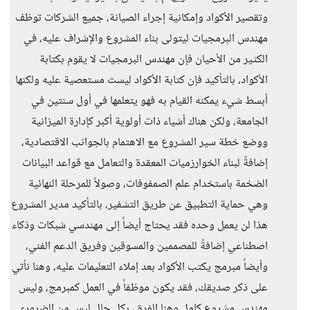
وتقصير الأكواد وإمكانية إجراء الصيانة، جميع الشركات توظف
مهندس البرمجيات ليتولى بناء المشروع والإشراف عليه، في
الكثير من الأحيان فإن مهندس البرمجيات لا يقوم بكتابة
الأكواد، بالتأكيد فإن كتابة الأكواد ليست مستعصية عليه ولكنها
أبسط شيء يمكنه القيام به فهو يتعلمها في أول سنتين في
الجامعة، ولكن هناك أشياء ذات أولوية أكبر كإدارة الميزانية
ووضع خطة سير المشروع مع الاهتمام بالجوانب الاقتصادية،
إضافةً لبناء الخوارزميات المعقدة والتعامل مع قواعد البيانات
الضخمة باستخدام علم الصمفوفات، وصولاً للمرحلة النهائية
وهي حماية التطبيق عن طريق التشفير، بالتأكيد مدير المشروع
هذا لن يعمل وحده فقد يحتاج أيضاً إلى مهندسي شبكات وذكاء
اصطناعي إضافةً للمصممين والمسوقين وفريق الدعم الفني،
وأيضاً مبرمج يكتب الأكواد بعد إملاء التعليمات عليه، وهنا نأتي
على ذكر صديقك، فقد يكون موظفاً في العمل كمبرمج، وليس
مهندس مشروع كامل وهنا الفرق، بكل حال ليس من الضروري