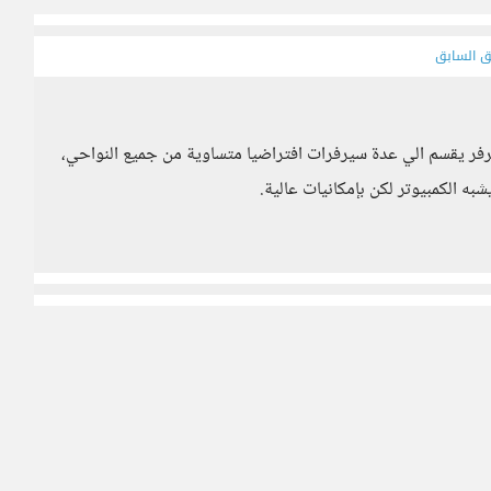
ق السابق
لذي فهمته هو ان السيرفر يقسم الي عدة سيرفرات افتراضيا متساوية من جميع النواحي،