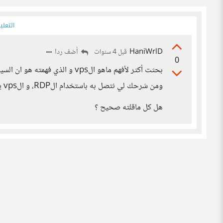
التعلي
HaniWrlD
أضف ردا
قبل 4 سنوات
0
بحثت أكثر لأفهم ماهو الvps و ا
ومن شرحك لي نتصل به باستخدام الRDP، و الvps يشبه الكمبيوتر لكن بإمكانيات عالية.
هل كل ماقلته صحيح ؟