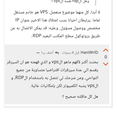
وهل الrdp نفسه الvps ؟
لا أبدا، كل منهما موضوع منفصل. VPS هو خادم مستقل
تماما. يرتبطان احيانا بسب امتلاك هذا الاخير عنوان IP
مخصص ووصول مسؤول. وعليه: قد يمكن الاتصال به عن
طريق بروتوكول سطح المكتب البعيد RDP.
HaniWrlD
أضف ردا
قبل 4 سنوات
0
بحثت أكثر لأفهم ماهو الvps و الذي فهمته هو ان السيرفر
يقسم الي عدة سيرفرات افتراضيا متساوية من جميع
النواحي، ومن شرحك لي نتصل به باستخدام الRDP، و
الvps يشبه الكمبيوتر لكن بإمكانيات عالية.
هل كل ماقلته صحيح ؟