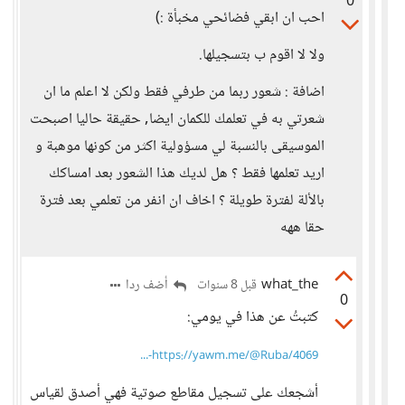
0
احب ان ابقي فضائحي مخبأة :)
ولا لا اقوم ب بتسجيلها.
اضافة : شعور ربما من طرفي فقط ولكن لا اعلم ما ان
شعرتي به في تعلمك للكمان ايضا, حقيقة حاليا اصبحت
الموسيقى بالنسبة لي مسؤولية اكثر من كونها موهبة و
اريد تعلمها فقط ؟ هل لديك هذا الشعور بعد امساكك
بالألة لفترة طويلة ؟ اخاف ان انفر من تعلمي بعد فترة
حقا ههه
what_the
أضف ردا
قبل 8 سنوات
0
كتبتُ عن هذا في يومي:
https://yawm.me/@Ruba/4069-...
أشجعك على تسجيل مقاطع صوتية فهي أصدق لقياس