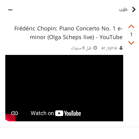
طرب
Frédéric Chopin: Piano Concerto No. 1 e-
1
minor (Olga Scheps live) - YouTube
ar_syria
قبل 8 سنوات