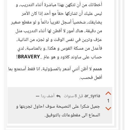
أخطائك من أن تتكهن بهذا مباشرة أثناء التدريب، و
ليس عليك أن تشاركها حقاً مع أحد إذا كان الأمر
يضايقك، شخصياً أسجل تقريباً دائماً و لو مقطع صغير
من دقيقة، هناك أمور لا أفطن لها أثناء التدريب مثل
عزف وترين في نفس الوقت و لو لجزء من الثانية،
فأعدل من مسكة القوس و هكذا..و بالمناسبة، لدي
حساب على ساوند كلاود و هو عامّ ..
BRAVERY!
هممم لا أظن أنني أشعر بالمسؤولية، انا فقط أستمتع بما
أفعل فحسب.
ar_syria
أضف ردا
قبل 8 سنوات
1
جميل شكرا على النصيحة سوف احاول تجربتها و
السماع الى مقطوعاتك بالتوفيق.