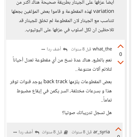
أيضا عزفها على الجيتار بطريقة صحيحة هناك اكثر من
variation لهذه المقطوعة و قاموا بعض المؤلفين بجعلها
تتناسب مع الجيتار لان المقطوعة لم تخلق للجيتار قد
تلاحظين ان لكل اسلوب في عزفها على اليوتيوب.
what_the
أضف ردا
قبل 8 سنوات
0
نعم بالطبع، هناك عدة نسخ من أي مقطوعة تعدل أحياناً
لتلائم آلات متنوعة..
بعض المقطوعات يلزمها back track يوجد قنوات توفر
هذا و بسرعات مختلفة، السر يكمن في إيقاع مضبوط
تماماً..
هل تسجل تدريباتك صوتيا؟
ar_syria
أضف ردا
قبل 8 سنوات
قبل 8 سنوات