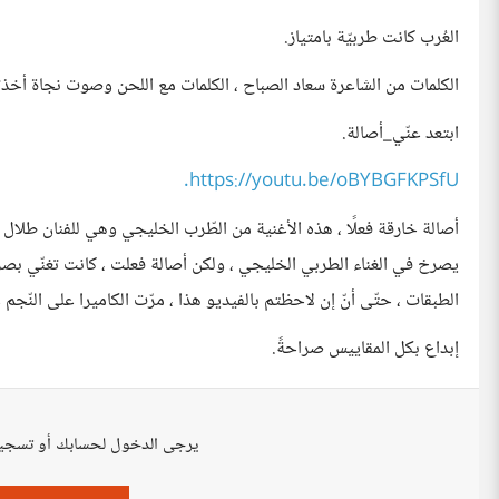
العُرب كانت طربيّة بامتياز.
الكلمات من الشاعرة سعاد الصباح ، الكلمات مع اللحن وصوت نجاة أخذت
ابتعد عنّي_أصالة.
https://youtu.be/oBYBGFKPSfU.
أصالة خارقة فعلًا ، هذه الأغنية من الطّرب الخليجي وهي للفنان طلال مد
يصرخ في الغناء الطربي الخليجي ، ولكن أصالة فعلت ، كانت تغنّي بصر
الطبقات ، حتّى أنّ إن لاحظتم بالفيديو هذا ، مرّت الكاميرا على النّجم
إبداع بكل المقاييس صراحةً.
يرجى الدخول لحسابك أو تسجي