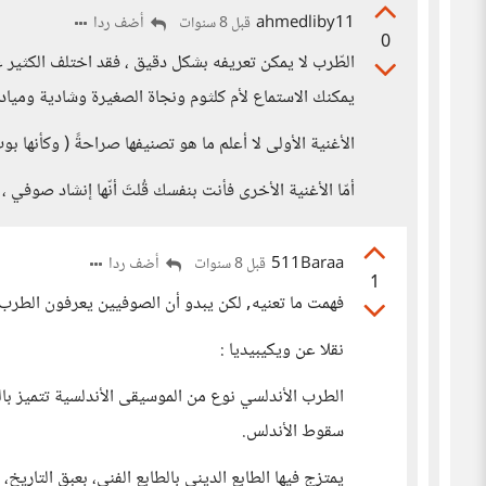
ahmedliby11
أضف ردا
قبل 8 سنوات
0
الطّرب لا يمكن تعريفه بشكل دقيق ، فقد اختلف الكثير
يمكنك الاستماع لأم كلثوم ونجاة الصغيرة وشادية ومياد
الأغنية الأولى لا أعلم ما هو تصنيفها صراحةً ( وكأنها بو
أمّا الأغنية الأخرى فأنت بنفسك قُلتَ أنّها إنشاد صوفي ،
511Baraa
أضف ردا
قبل 8 سنوات
1
فهمت ما تعنيه, لكن يبدو أن الصوفيين يعرفون الطرب 
نقلا عن ويكيبيديا :
الطرب الأندلسي نوع من الموسيقى الأندلسية تتميز بالن
سقوط الأندلس.
يمتزج فيها الطابع الديني بالطابع الفني، بعبق التاريخ،