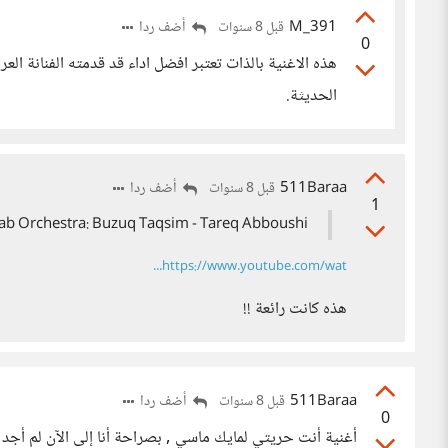
M_391
أضف ردا
قبل 8 سنوات
0
هذه الاغنية بالذات تعتبر افضل اداء قد قدمته الفنانة ال
الحديثة.
511Baraa
أضف ردا
قبل 8 سنوات
1
ab Orchestra: Buzuq Taqsim - Tareq Abboushi
https://www.youtube.com/wat...
هذه كانت رائعة !!
511Baraa
أضف ردا
قبل 8 سنوات
0
أغنية أنت حريتي لمايك ماسي , بصراحة أنا إلى الآن لم أج