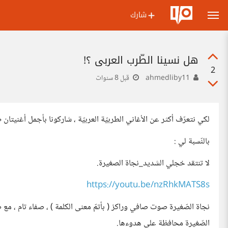
شارك
هل نسينا الطّرب العربي ؟!
2
ahmedliby11
قبل 8 سنوات
لكي نتعرّف أكثر عن الأغاني الطربيّة العربيّة ، شاركونا بأجمل أغنيتان 
بالنّسبة لي :
لا تنتقد خجلي الشديد_نجاة الصغيرة.
https://youtu.be/nzRhkMATS8s
نجاة الصّغيرة صوت صافي وراكز ( بأتمّ معنى الكلمة ) ، صفاء تام ، مع 
الصّغيرة محافظة على هدوءها.