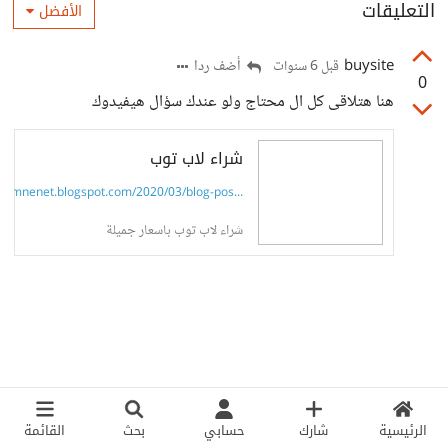
التعليقات
الأفضل
buysite
أضف ردا
قبل 6 سنوات
0
هنا هتلاقى كل ال محتاج ولو عندك سؤال هيفيدوك
شراء لاب توب
3lmnenet.blogspot.com/2020/03/blog-pos...
شراء لاب توب باسعار جميلة
الرئيسية
شارك
حسابي
بحث
القائمة