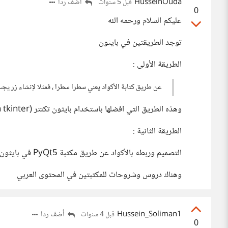
HusseinOuda
أضف ردا
قبل 5 سنوات
0
عليكم السلام ورحمه الله
توجد الطريقتين في بايثون
الطريقة الأولى :
عن طريق كتابة الأكواد يعني سطرا سطرا ، فمثلا لإنشاء زر يج
وهذه الطريق التي افضلها باستخدام بايثون تكنتر (python tkinter)
الطريقة الثانية :
التصميم وربطه بالأكواد عن طريق مكتبة PyQt5 في بايثون
وهناك دروس وشروحات للمكتبتين في المحتوى العربي
Hussein_Soliman1
أضف ردا
قبل 4 سنوات
0