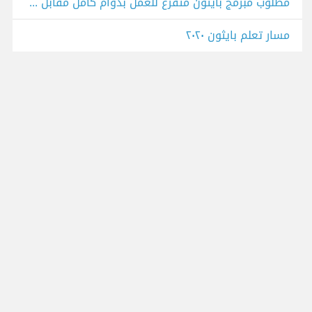
مطلوب مبرمج بايثون متفرغ للعمل بدوام كامل مقابل 500 دولار شهريا -
مسار تعلم بايثون ٢٠٢٠