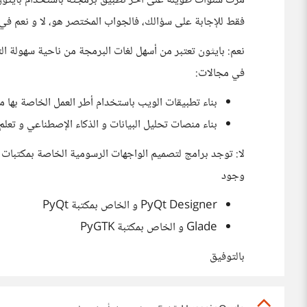
مرت سنوات طويلة على آخر تطبيق برمجته باستخدام بايثون، 
فقط للإجابة على سؤالك، فالجواب المختصر هو، لا و نعم في
نعم: بايثون تعتبر من أسهل لغات البرمجة من ناحية سهولة ا
في مجالات:
بناء تطبيقات الويب باستخدام أطر العمل الخاصة بها مثل Django و Flask و غي
بناء منصات تحليل البيانات و الذكاء الإصطناعي و تعلم 
لا: توجد برامج لتصميم الواجهات الرسومية الخاصة بمكتبات ب
وجود
PyQt Designer و الخاص بمكتبة PyQt
Glade و الخاص بمكتبة PyGTK
بالتوفيق