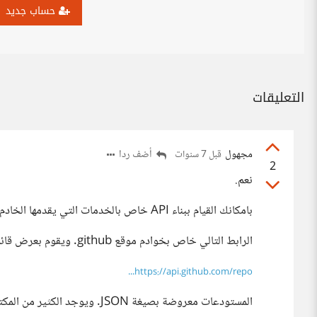
حساب جديد
التعليقات
مجهول
أضف ردا
قبل 7 سنوات
2
نعم.
بامكانك القيام ببناء API خاص بالخدمات التي يقدمها الخادم. مثال:
الرابط التالي خاص بخوادم موقع github. ويقوم بعرض قائمة مستودعات.
https://api.github.com/repo...
المستودعات معروضة بصيغة JSON. ويوجد الكثير من المكتبات التي ستساعدك في تحويل البيانات من والى هذه الصيغة.