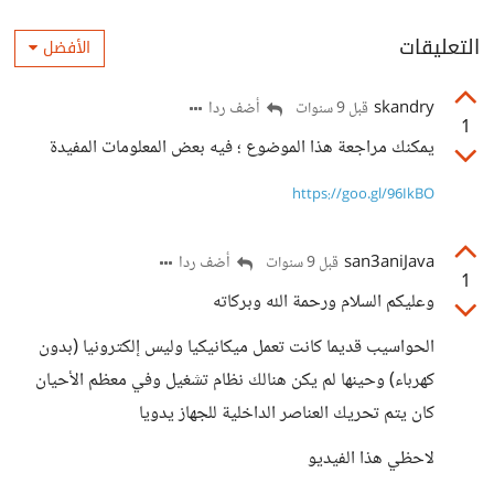
التعليقات
الأفضل
skandry
أضف ردا
قبل 9 سنوات
1
يمكنك مراجعة هذا الموضوع ؛ فيه بعض المعلومات المفيدة
https://goo.gl/96IkBO
san3aniJava
أضف ردا
قبل 9 سنوات
1
وعليكم السلام ورحمة الله وبركاته
الحواسيب قديما كانت تعمل ميكانيكيا وليس إلكترونيا (بدون
كهرباء) وحينها لم يكن هنالك نظام تشغيل وفي معظم الأحيان
كان يتم تحريك العناصر الداخلية للجهاز يدويا
لاحظي هذا الفيديو