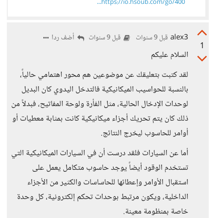
https://io.hsoub.com/go/400...
alex3
أضف ردا
قبل 9 سنوات
قبل 9 سنوات
1
السلام عليكم
لقد كتبت بتعليقك عن موضوعين هم محور اهتمامي حالياً،
بالنسبة للحواسيب الميكانيكية فالتدخل اليدوي كان البديل
لوحدات الإدخال الحالية، مثل الفأرة ولوحة المفاتيح، فبدلاً من
ذلك كان يتم تحريك أجزاء ميكانيكية كانت بمثابة معطيات أو
أوامر للحاسوب ليخرج النتائج.
أما عن السيارات فلقد درست أن في السيارات الميكانيكية التي
تستخدم الوقود أيضاً يوجد حاسوب متكامل يعمل على
استقبال الأوامر وإعطائها للحاساسات والكثير من الأجزاء
الداخلية، ويكون مرتبط بوحدات تحكم إلكترونية، كل وحدة
خاصة بمنظومة معينة.