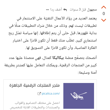
مجهول
أضف ردا
قبل 3 سنوات
0
يعتمد العديد من روّاد الأعمال التقنيّة على الاستثمار في
تطبيقات ليست لهم. وذلك من خلال شراء التطبيقات مثلًا في
بداية ظهورها، قبل حتّى أن يتم إطلاقها. إنها سياسة تمثّل ربح
استثماري كبير. تطلّب منكَ فقط أن تكون قادرًا على اختيار
الفكرة المناسبة، وأن تكون قادرًا على التسويق لها.
أنصحكَ بتصفّح منصّة
بيكاليكا
كمثال، فهي منصذة عليها عدد
كبير من المنتجات الرقميّة، ويمكنك التعامل عليها كمشترٍ بطريقة
آمنة وسليمة:
متجر المنتجات الرقمية الجاهزة
picalica.com/
احصل على مختلف التصاميم والقوالب
والمستندات والتطبيقات القابلة للتخصيص