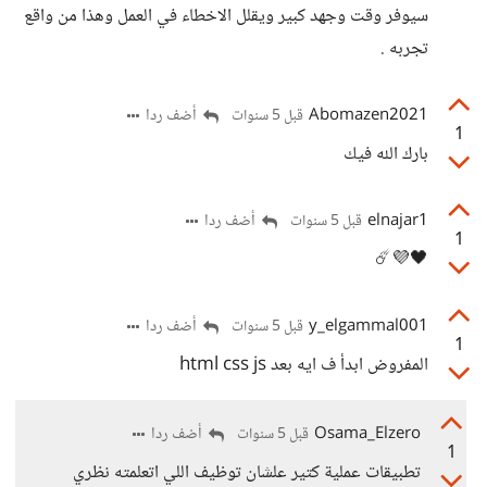
سيوفر وقت وجهد كبير ويقلل الاخطاء في العمل وهذا من واقع
تجربه .
Abomazen2021
أضف ردا
قبل 5 سنوات
1
بارك الله فيك
elnajar1
أضف ردا
قبل 5 سنوات
1
🖤💜☄️
y_elgammal001
أضف ردا
قبل 5 سنوات
1
المفروض ابدأ ف ايه بعد html css js
Osama_Elzero
أضف ردا
قبل 5 سنوات
1
تطبيقات عملية كتير علشان توظيف اللي اتعلمته نظري