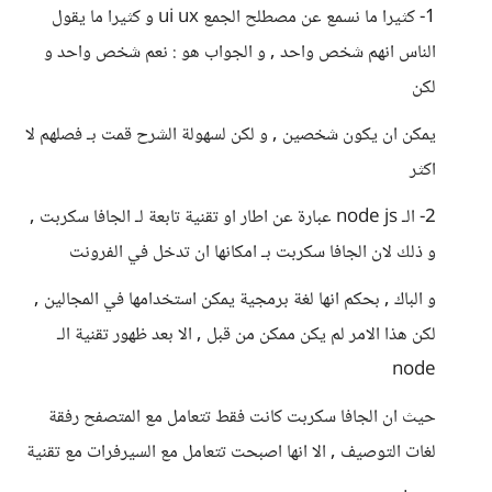
1- كثيرا ما نسمع عن مصطلح الجمع ui ux و كثيرا ما يقول
الناس انهم شخص واحد , و الجواب هو : نعم شخص واحد و
لكن
يمكن ان يكون شخصين , و لكن لسهولة الشرح قمت بـ فصلهم لا
اكثر
2- الـ node js عبارة عن اطار او تقنية تابعة لـ الجافا سكربت ,
و ذلك لان الجافا سكربت بـ امكانها ان تدخل في الفرونت
و الباك , بحكم انها لغة برمجية يمكن استخدامها في المجالين ,
لكن هذا الامر لم يكن ممكن من قبل , الا بعد ظهور تقنية الـ
node
حيث ان الجافا سكربت كانت فقط تتعامل مع المتصفح رفقة
لغات التوصيف , الا انها اصبحت تتعامل مع السيرفرات مع تقنية