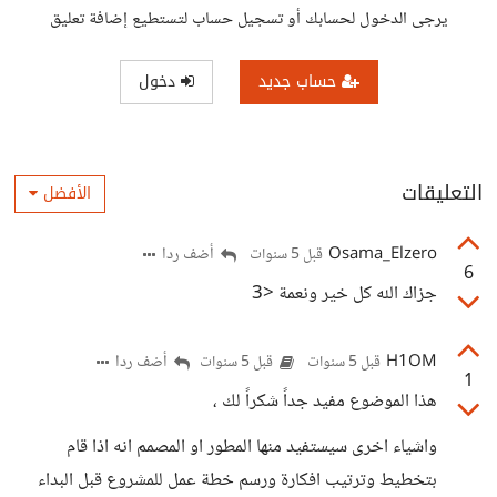
يرجى الدخول لحسابك أو تسجيل حساب لتستطيع إضافة تعليق
حساب جديد
دخول
التعليقات
الأفضل
Osama_Elzero
أضف ردا
قبل 5 سنوات
6
جزاك الله كل خير ونعمة <3
H1OM
أضف ردا
قبل 5 سنوات
قبل 5 سنوات
1
هذا الموضوع مفيد جداً شكراً لك ،
واشياء اخرى سيستفيد منها المطور او المصمم انه اذا قام
بتخطيط وترتيب افكارة ورسم خطة عمل للمشروع قبل البداء