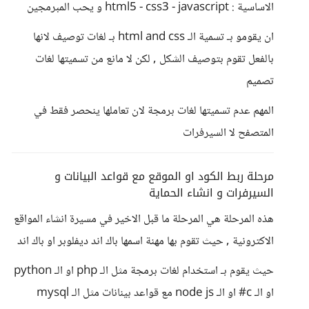
الاساسية : html5 - css3 - javascript و يحب المبرمجين
ان يقومو بـ تسمية الـ html and css بـ لغات توصيف لانها
بالفعل تقوم بتوصيف الشكل , لكن لا مانع من تسميتها لغات
تصميم
المهم عدم تسميتها لغات برمجة لان تعاملها ينحصر فقط في
المتصفح لا السيرفرات
مرحلة ربط الكود او الموقع مع قواعد البيانات و
السيرفرات و انشاء الحماية
هذه المرحلة هي المرحلة ما قبل الاخير في مسيرة انشاء المواقع
الاكترونية , حيث تقوم بها مهنة اسمها باك اند ديفلوبر او باك اند
حيث يقوم بـ استخدام لغات برمجة مثل الـ php او الـ python
او الـ c# او الـ node js مع قواعد بينانات مثل الـ mysql