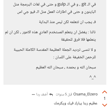
في الـ git , و في الـ gulp و حتى في لغات البرمجة مثل
البايثون و حتى في اطارات العمل مثل الـ فيو جي اس
فـ يجب ان تتعلمه لكن ليس منذ البداية
ثالثا : يفضل ان يتعلم المستخدم العادي هذه الامور , لكن ان لم
يتعلمها فلا فرق للحقيقة
و لا تنسى ترديد الجملة العظيمة المقدسة الكاملة الحبيبة
للرحمن الخفيفة على اللسان :
سبحان الله و بحمده , سبحان الله العظيم
^_^
Osama_Elzero
أضف ردا
قبل 5 سنوات
1
عظيم ربنا يبارك فيك ويكرمك