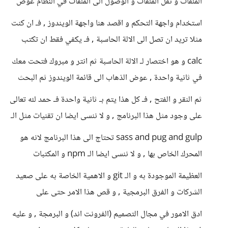
الملفات و نقل الملفات و الوصول الى الملفات في النظام عوض
استخدام واجهة التحكم و اقصد هنا واجهة الويندوز , فـ ان كنت
مثلا تريد ان تصل الى الالة الحاسبة , فـ يكفي فقط ان تكتب
calc و هو اختصار لـ الالة الحاسبة ثم انتر و مبروك فتحت معك
في ثانية واحدة , عوض الذهاب الى قائمة الويندوز ثم البحث
ثم النقر و الفتح , فـ كل هذا يتم بـ ثانية واحدة فـ حمد لله تعالى
على وجود مثل هذا البرنامج , و لا ننسى ايضا ان تقنيات مثل الـ
sass and pug and gulp تحتاج الى هذا البرنامج لانه هو
المحرك الخاص بها , و لا ننسى ايضا الـ npm و المكتبات
العظيمة الموجودة به و الـ git و الاهمية الخاصة به على صعيد
الشركات و الفرق البرمجية , و قص هذا الامر حتى على
ادق الامور في مجال التصميم (الفرونت اند) و البرمجة , و عليه