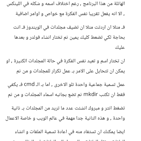
الهائلة من هذا البرنامج , رغم اختلاف اسمه و شكله في اللينكس
, الا انه يفعل تقريبا نفس الفكرة مع خواص و اوامر اضافية
فـ مثلا ان اردتت مثلا ان تضيف مجلدات في الويندوز فـ انت
بحاجة لكي تضعط كليك يمين ثم تختار انشاء فولدر و بعدها
عليك
ان تختار اسم و تعيد نفس الفكرة في حالة المجلدات الكثيرة , او
يمكن ان تتحايل على الامر بـ عمل تكرار للمجلدات و من ثم
عمل تسمية جماعية واحدة تلو الاخرى , اما بـ الـ cmd فـ يكفي
فقط ان تكتب mkdir ثم تضع بجانبه اسماء المجلدات و من ثم
تضغط انتر و مبروك انشئت عدد ما تريد من المجلدات بـ ثانية
واحدة , و هذه الثانية جدا مهمة في عالم الويب و خاصة الاعمال
ايضا يمكنك ان تستفاد منه في اعادة تسمية الملفات و انشاء