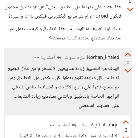
0
هذا يعتمد على تعريفك ل "تطبيق ربحى".هل هو تطبيق محمول
فيكون android ام هو موثع اليكترونى فيكون php و غيره؟
عليك اولا تعريف ما الهدف من هذا التطبيق و كيف سيعمل ثم
بعد ذلك تستطيع تحديد كيفية برمجته؟
Norhan_khaled
أضف ردا
قبل 6 سنوات
0
الهدف من التطبيق زيادة متابيعين الانستغرام من خلال تجميع
نقاط من كل متابعة تقوم بعملها لكل شخص عل. التطبيق ومن
ثم تصبح قادراً على وضع الاكونت والحساب الخاص بك فى
الواجهة الخاصة بالتطبيق وبالتالي تستطيع زيادة المتابعات
على حسابك الشخصي
al_iraqi
أضف ردا
قبل 6 سنوات
0
لا انصحك بعمل هكذا تطبيقات لانه عليه منافسة قوية