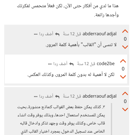
هذا ما لدي من أفكار حتى الآن، لكن فعلاً متحمس لفكرتك
وأجدها رائعة.
abderraouf adjal
أضف ردا
قبل 12 سنةً
0
لا تنسى أن "القالب" بأهمية كلمة المرور.
code2be
أضف ردا
قبل 12 سنةً
0
لكن لا أهمية له بدون كلمة المرور، وكذلك العكس.
abderraouf adjal
أضف ردا
قبل 12 سنةً
0
٣. كذلك يمكن حفظ بعض القوالب كنماذج منشورة، بحيث
يمكن للمستخدم استعمال احدها، وبذلك يوفر وقت انشاء
قالب خاص، وكذلك يوفر وقت وجهد تذكر وادخال قالبه
الخاص عند تسجيل الدخول، بمجرد اختيار القالب الذي