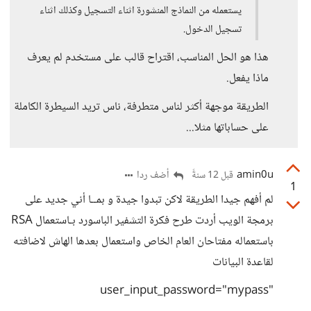
يستعمله من النماذج المنشورة اثناء التسجيل وكذلك اثناء
تسجيل الدخول.
هذا هو الحل المناسب، اقتراح قالب على مستخدم لم يعرف
ماذا يفعل.
الطريقة موجهة أكثر لناس متطرفة، ناس تريد السيطرة الكاملة
على حساباتها مثلا...
amin0u
أضف ردا
قبل 12 سنةً
1
لم أفهم جيدا الطريقة لاكن تبدوا جيدة و بمــا أني جديد على
برمجة الويب أردت طرح فكرة التشفير الباسورد بـاستعمال RSA
باستعماله مفتاحان العام الخاص واستعمال بعدها الهاش لاضافته
لقاعدة البيانات
"user_input_password="mypass