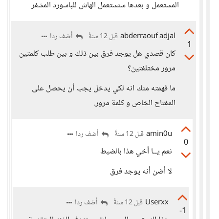
المستعمل و بعدها سنستعمل الهاش للباسورد المشفر
abderraouf adjal
أضف ردا
قبل 12 سنةً
1
كان قصدي هل يوجد فرق بين ذلك و بين طلب كلمتين
مرور مختلفتين؟
ما فهمته منك انه لكي يدخل يجب أن يحصل على
المفتاح الخاص و كلمة مرور.
amin0u
أضف ردا
قبل 12 سنةً
0
نعم يــا أخي هذا بالضبط
لا أضن أنه يوجد فرق
Userxx
أضف ردا
قبل 12 سنةً
-1