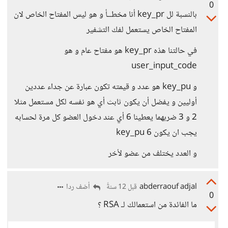
0
بالنسبة لل key_pr أنا مخطــأ و هو ليس المفتاح الخاص لان
المفتاح الخاص يستعمل لفك التشفير
في حالتنا هذه key_pr هو مفتاح عام و هو
user_input_code
و key_pu هو عدد و قيمته تكون عبارة عن جداء عددين
أوليين و يفضل أن يكون ثابث أي هو نفسه لكل مستعمل مثلا
2 و 3 ضربهما يعطينا 6 أي عند دخول العضو كل مرة لحسابه
يجب ان يكون key_pu 6
و العدد يختلف من عضو لأخر
abderraouf adjal
أضف ردا
قبل 12 سنةً
0
ما الفائدة من استعمالك لـ RSA ؟