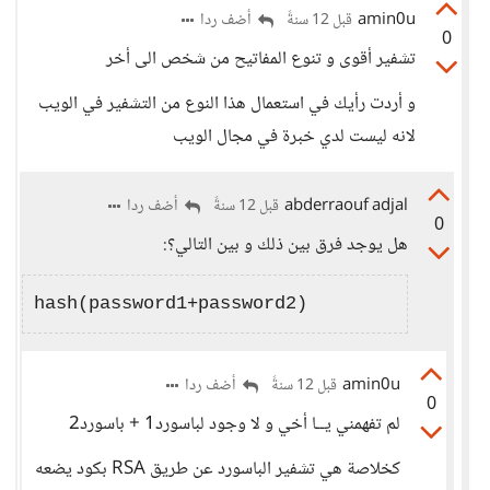
amin0u
أضف ردا
قبل 12 سنةً
0
تشفير أقوى و تنوع المفاتيح من شخص الى أخر
و أردت رأيك في استعمال هذا النوع من التشفير في الويب
لانه ليست لدي خبرة في مجال الويب
abderraouf adjal
أضف ردا
قبل 12 سنةً
0
هل يوجد فرق بين ذلك و بين التالي؟:
amin0u
أضف ردا
قبل 12 سنةً
0
لم تفهمني يــا أخي و لا وجود لباسورد1 + باسورد2
كخلاصة هي تشفير الباسورد عن طريق RSA بكود يضعه