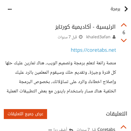
برمجة
الرئيسية - أكاديمية كورتابز
6
khaled3afan
قبل 7 سنوات
https://coretabs.net
منصة رائعة لتعلم برمجة وتصميم الويب، هناك تمارين عليك حلها
كل فترة وجيزة، وتقديم حلك وسيقوم المعلمين بالرد عليك
وإصلاح اخطاءك والرد على تساؤلاتك، بخصوص البرمجة
الخلفية هناك مسار باستخدام بايثون مع بعض التطبيقات العملية
التعليقات
عرض جميع التعليقات
Coretabs
أضف ردا
قبل 7 سنوات