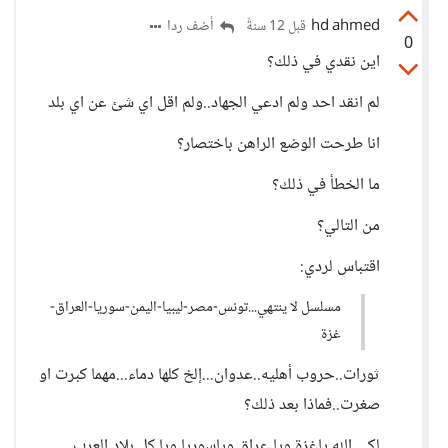
hd ahmed
أضف ردا
قبل 12 سنةً
0
اين نقدي في ذلك؟
لم انقد احد ولم ادعي الجهاد..ولم اقل اي شئ عن اي بلد
انا طرحت الوضع الراهن باختصار؟
ما الخطأ في ذلك؟
من التالي؟
اقتباس لردي:
مسلسل لا ينتهي...تونس-مصر-ليبيا-اليمن-سوريا-العراق-
غزة
ثورات..حروب أهليه..عدوان...إلخ كلها دماء...مهما كبرت او
صغرت..فماذا بعد ذلك؟
لكي الله ياغزة ويا عراق وياسوريا ويا كل بلاد العرب