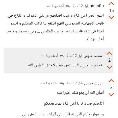
amin0u
أضف ردا
قبل 12 سنةً
15
اللهم انصر اهل غزة و ثبت اقدامهم و إلقي الخوف و الفزع في
قلوب الصهاينة المجرمين اللهم انتقم لنا فانت المنتقم و انصر
اهلنا في غزة فانت الناصر يا رب العالمين ... ربي يصبرك و يصبر
أهل غزة :/
محمد حنوش
أضف ردا
قبل 12 سنةً
2
تسلم يا أخي ، اليوم نغزوهم ولا يغزونا بإذن الله
علي بن موسى
أضف ردا
قبل 12 سنةً
3
أسأل الله أن يعوضك خيرا فيه
أثلجتم صدورنا يا أهل غزة بمجاهديكم
وبصواريخكم التي تنطلق على قوات العدو الصهيوني