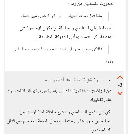
لتحررت فلسطين من زمان
ماذا فعل دعات الجهاد .... الى الان لا شيء غير الدعاء
السيطرة على المناطق ومحاولة ان يكون لهم نفوذ في
المنطقة لكي تتمدد وتأتي المعركة الحاسمة .
فالنكن موضوعيين في النقد القسام تقاتل بصواريخ ايران
؟؟؟؟
احمد امير1
أضف ردا
قبل 12 سنةً
-3
من الواضح ان تفكيرك داعشي (سايكس بيكو )انا لا احاسبك
على تفكيرك
لكن من يذبح المسلمين وينشئ خلافة اخذ ارضها من
مجاهدين حرروها .... حتما سيدخل الضفة ويحجم عن قتال
الا المرتدين