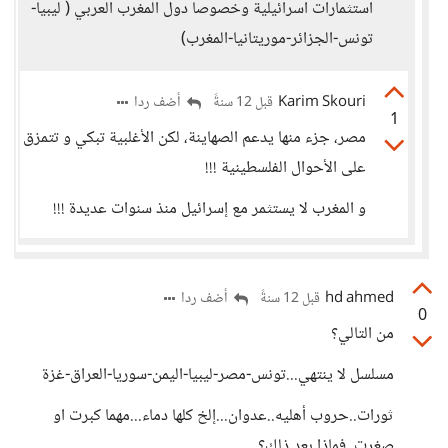
استثمارات اسرائيلية وخصوصا دول المغرب العربي ( ليبيا-
تونس-الجزائر-موريتانيا-المغرب)
Karim Skouri
أضف ردا
قبل 12 سنةً
1
مصر، جزء منها يدعم الصهاينة، لكن الأغلبية تبكي و تتمزق
على الأحوال الفلسطينية !!!
و المغرب لا يستثمر مع إسرائيل منذ سنوات عديدة !!!
hd ahmed
أضف ردا
قبل 12 سنةً
0
من التالي؟
مسلسل لا ينتهي...تونس-مصر-ليبيا-اليمن-سوريا-العراق-غزة
ثورات..حروب أهليه..عدوان...إلخ كلها دماء...مهما كبرت او
صغرت..فماذا بعد ذلك؟