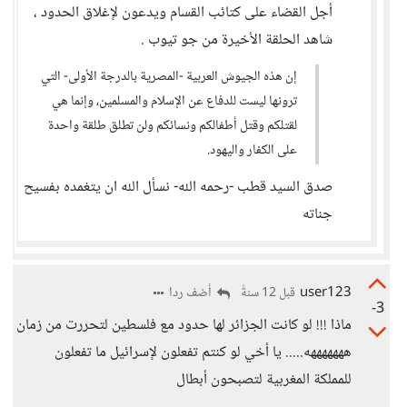
أجل القضاء على كتائب القسام ويدعون لإغلاق الحدود ،
شاهد الحلقة الأخيرة من جو تيوب .
إن هذه الجيوش العربية -المصرية بالدرجة الأولى- التي
ترونها ليست للدفاع عن الإسلام والمسلمين، وإنما هي
لقتلكم وقتل أطفالكم ونسائكم ولن تطلق طلقة واحدة
على الكفار واليهود.
صدق السيد قطب -رحمه الله- نسأل الله ان يتغمده بفسيح
جناته
user123
أضف ردا
قبل 12 سنةً
-3
ماذا !!! لو كانت الجزائر لها حدود مع فلسطين لتحررت من زمان
هههههههه..... يا أخي لو كنتم تفعلون لإسرائيل ما تفعلون
للمملكة المغربية لتصبحون أبطال