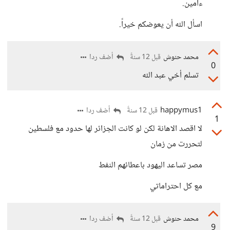
ءامين.
اسأل الله أن يعوضكم خيراً.
محمد حنوش
أضف ردا
قبل 12 سنةً
0
تسلم أخي عبد الله
happymus1
أضف ردا
قبل 12 سنةً
1
لا اقصد الاهانة لكن لو كانت الجزائر لها حدود مع فلسطين
لتحررت من زمان
مصر تساعد اليهود باعطائهم النفط
مع كل احتراماتي
محمد حنوش
أضف ردا
قبل 12 سنةً
9