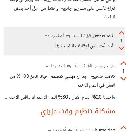
فراغ لأعمل على مشاريع جانبية أو فقط من أجل أخذ بعض
الراحة
geekemad
أضف ردا
قبل 12 سنةً
1
أنت تُعتبر من الأقليات الناجحة :D
علي بن موسى
أضف ردا
قبل 12 سنةً
1
كلامك صحيح .. بما ان مهنتي كمصمم احيانا انجز 100% من
العمل في اليوم الاخير
واحيانا 20% اليوم الاول و80% اليوم الاخير او ماقبل الاخير ..
مشكلة تنظيم وقت عزيزي
humaidan
أضف ردا
قبل 12 سنةً