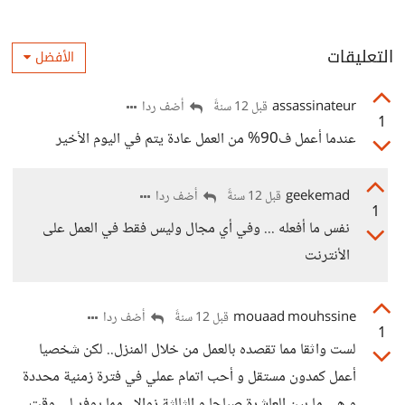
التعليقات
الأفضل
assassinateur
أضف ردا
قبل 12 سنةً
1
عندما أعمل ف90% من العمل عادة يتم في اليوم الأخير
geekemad
أضف ردا
قبل 12 سنةً
1
نفس ما أفعله ... وفي أي مجال وليس فقط في العمل على
الأنترنت
mouaad mouhssine
أضف ردا
قبل 12 سنةً
1
لست واثقا مما تقصده بالعمل من خلال المنزل.. لكن شخصيا
أعمل كمدون مستقل و أحب اتمام عملي في فترة زمنية محددة
و هي ما بين العاشرة صباحا و الثالثة زوالا.. مما يوفر لي وقت