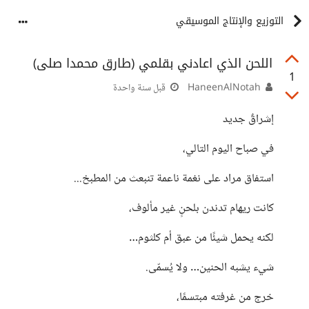
التوزيع والإنتاج الموسيقي
اللحن الذي اعادني بقلمي (طارق محمدا صلى)
1
HaneenAlNotah
قبل سنة واحدة
إشراقٌ جديد
في صباح اليوم التالي،
استفاق مراد على نغمة ناعمة تنبعث من المطبخ...
كانت ريهام تدندن بلحنٍ غير مألوف،
لكنه يحمل شيئًا من عبق أم كلثوم…
شيء يشبه الحنين… ولا يُسمّى.
خرج من غرفته مبتسمًا،