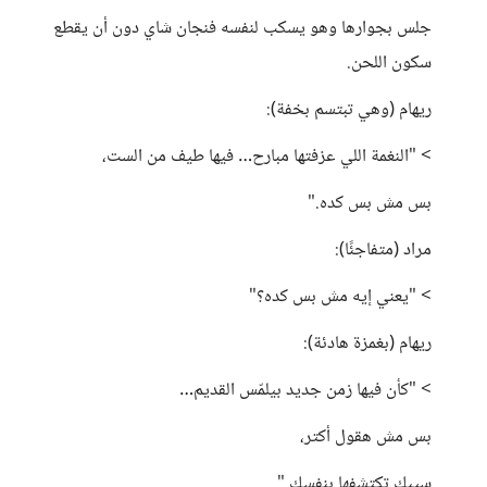
جلس بجوارها وهو يسكب لنفسه فنجان شاي دون أن يقطع
سكون اللحن.
ريهام (وهي تبتسم بخفة):
> "النغمة اللي عزفتها مبارح… فيها طيف من الست،
بس مش بس كده."
مراد (متفاجئًا):
> "يعني إيه مش بس كده؟"
ريهام (بغمزة هادئة):
> "كأن فيها زمن جديد بيلمّس القديم…
بس مش هقول أكتر،
سيبك تكتشفها بنفسك."