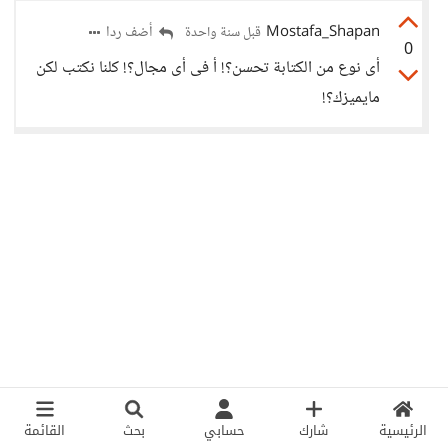
Mostafa_Shapan
أضف ردا
قبل سنة واحدة
0
أى نوع من الكتابة تحسن؟! أ فى أى مجال؟! كلنا نكتب لكن
مايميزك؟!
الرئيسية
شارك
حسابي
بحث
القائمة