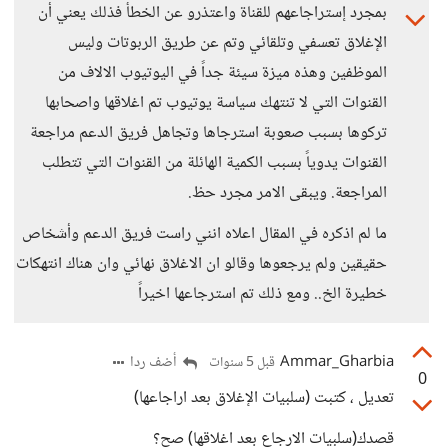
بمجرد إستراجاعهم للقناة واعتذرو عن الخطأ فذلك يعني أن
الإغلاق تعسفي وتلقائي وتم عن طريق الربوتات وليس
الموظفين وهذه ميزة سيئة جداً في اليوتيوب الالاف من
القنوات التي لا تنتهك سياسة يوتيوب تم اغلاقها واصحابها
تركوها بسبب صعوبة استرجاها وتجاهل فريق الدعم مراجعة
القنوات يدوياً بسبب الكمية الهائلة من القنوات التي تتطلب
المراجعة. ويبقى الامر مجرد حظ.
ما لم اذكره في المقال اعلاه انني راست فريق الدعم وأشخاص
حقيقين ولم يرجعوها وقالو ان الاغلاق نهائي وان هناك انتهكات
خطيرة الخ.. ومع ذلك تم استرجاعها اخيراً
Ammar_Gharbia
أضف ردا
قبل 5 سنوات
0
تعديل ، كتبت (سلبيات الإغلاق بعد اراجاعها)
قصدك(سلبيات الارجاع بعد اغلاقها) صح؟