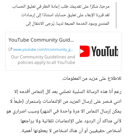
مرحبًا، شكرًا على تقديمك طلب إعادة النظر في تعليق الحساب.
لقد قررنا الإبقاء على تعليق حسابك استنادًا إلى إرشادات
المنتدى وبنود الخدمة المتبعة لدينا. يُرجى الانتقال إلى
YouTube Community Guidelines and policies - How YouTube Works
www.youtube.com/t/community_guid...
Our Community Guidelines and
policies apply to all YouTube
content and define what you can
and cannot do on YouTube.
للاطلاع على مزيد من المعلومات.
رغم أنا هذه الرسالة السلبية تصلني بعد كل إلتماس أقدمه إلا
انني مُـصر على إرسال المزيد من الإلتماسات بإستمرار. (طبعاً لا
يمكن إرسال التماس الا مرة واحدة في الشهر) وسبب اصراري هو
لأني متاكد أن الردود على الإلتماسات تلقائية ولا يراجعها
أشخاص حقيقيين أو أن هناك اشخاص لا يعطونها أهمية.