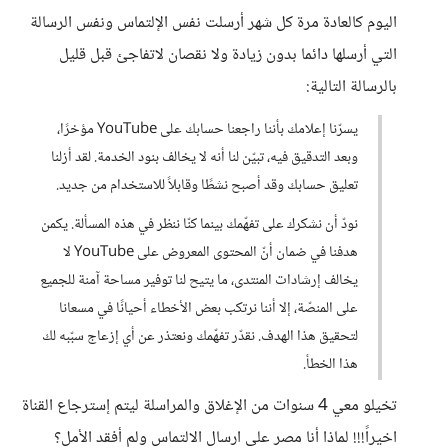
اليوم كالعادة مرة كل شهر أرسلت نفس الإلتماس ونفس الرسالة
التي أرسلها دائما بدون زيادة ولا نقصان لاتفاجئ قبل قليل
بالرسالة التالية:
يسرّنا إعلامك بأننا راجعنا حسابك على YouTube مؤخرًا،
وبعد التدقيق فيه، تبيّن لنا أنه لا يخالف بنود الخدمة. لقد أزلنا
تعليق حسابك وقد أصبح نشطًا وقابلاً للاستخدام من جديد.
نودّ أن نشكرك على تفهّمك بينما كنّا ننظر في هذه المسألة. يكمن
هدفنا في ضمان أنّ المحتوى المعروض على YouTube لا
يخالف إرشادات المنتدى، ما يتيح لنا توفير مساحة آمنة للجميع
على المنصّة، إلا أننا نرتكب بعض الأخطاء أحيانًا في مسعانا
لتحقيق هذا الهدف. نقدّر تفهّمك ونعتذر عن أي إزعاج سبّبه لك
هذا الخطأ.
تخيلو معي 4 سنوات من الإغلاق والمراسلة ليتم إسترجاع القناة
اخيراً!!! لماذا أنا مصر على ارسال الالتماس ولم أفقد الأمل؟