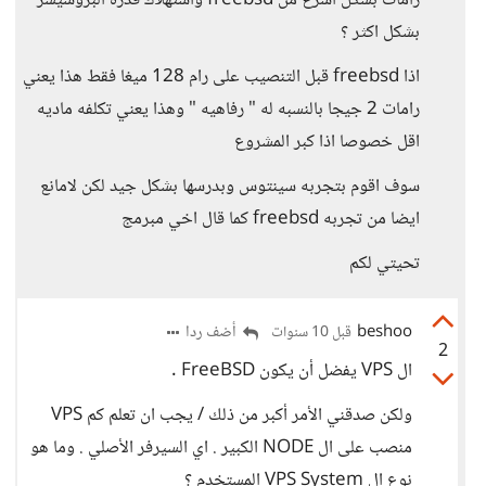
رامات بشكل اسرع من freebsd واستهلاك قدره البروسيسر
بشكل اكثر ؟
اذا freebsd قبل التنصيب على رام 128 ميغا فقط هذا يعني
رامات 2 جيجا بالنسبه له " رفاهيه " وهذا يعني تكلفه ماديه
اقل خصوصا اذا كبر المشروع
سوف اقوم بتجربه سينتوس وبدرسها بشكل جيد لكن لامانع
ايضا من تجربه freebsd كما قال اخي مبرمج
تحيتي لكم
beshoo
أضف ردا
قبل 10 سنوات
2
ال VPS يفضل أن يكون FreeBSD .
ولكن صدقني الأمر أكبر من ذلك / يجب ان تعلم كم VPS
منصب على ال NODE الكبير . اي السيرفر الأصلي . وما هو
نوع ال VPS System المستخدم ؟