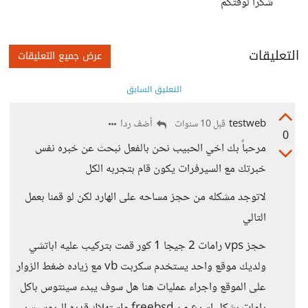
شكرا لوقتكم
التعليقات
عرض جميع التعليقات
التعليق السابق
testweb
أضف ردا
قبل 10 سنوات
0
مرحباً بك اخي الحبيب نحن بالفعل نبحث عن خبره نفس
خبرتك مع السيرفرات يكون قام بتجربه الكل
لاتوجد مشكله من حجز مساحه على الهارد لكن لو قمنا بعمل
التالي
حجز vps رامات 2 جيجا 1 كور قمت بتركيب عليه اباتشي
ولديك موقع واحد يستخدم سكربت vb مع زياده ضغط الزوار
على الموقع واجراء عمليات هنا هل سوف يبدء سينتوس باكل