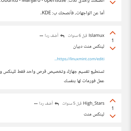
أنصحك بإحدى ثلاث: Ubuntu - Manjaro - opensuse. أو تفقد التوزيعات التي بُنيت عليها.
أما عن الواجهات، فأنصحك ب: KDE.
Islamux
أضف ردا
قبل 6 سنوات
1
لينكس منت دبيان
https://linuxmint.com/editi...
تستطيع تقسيم جهازك وتخصيص قرص واحد فقط للينكس وبقية 
عمل فورمات لها بنفسك
High_Stars
أضف ردا
قبل 5 سنوات
1
لينكس منت