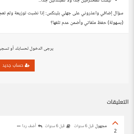
ليست للمحترفين جدا ولا للمبتدئين جدا..
سؤال إضافي واعذروني على جهلي بلينكس: إذا نصّبت توزيعة ولم تعجب
(بسهولة) حفظ ملفاتي وأضمن عدم تلفها؟
يرجى الدخول لحسابك أو تسجي
حساب جديد
التعليقات
مجهول
أضف ردا
قبل 6 سنوات
قبل 6 سنوات
2