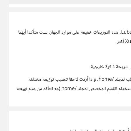
جرب إما Ubuntu MATE أو Xubuntu. وهناك أيضا Lubuntu. هذه التوزيعات خفيفة على موارد الجهاز. لست متأكدا أيهما
2- عند تنصيب التوزيعة أنشئ قسما منفصلا على القرص الصلب لمجلد /home. وإذا أردت لاحقا تنصيب توزيعة مختلفة
تستطيع بسهولة أن تمحو كل شيء على قسم النظام وإعادة استخدام القسم المخصص لمجلد /home (مع التأكد من عدم تهيئته