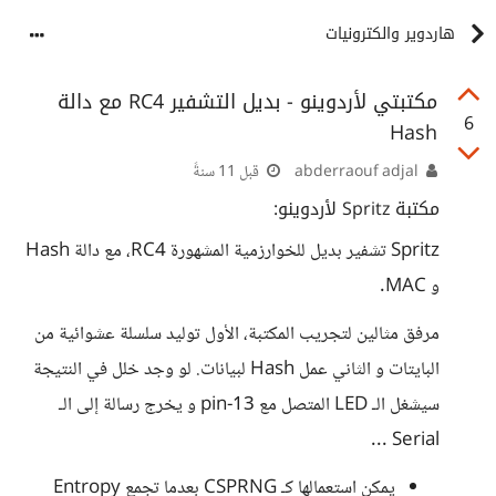
هاردوير والكترونيات
مكتبتي لأردوينو - بديل التشفير RC4 مع دالة
6
Hash
abderraouf adjal
قبل 11 سنةً
مكتبة Spritz لأردوينو:
Spritz تشفير بديل للخوارزمية المشهورة RC4، مع دالة Hash
و MAC.
مرفق مثالين لتجريب المكتبة، الأول توليد سلسلة عشوائية من
البايتات و الثاني عمل Hash لبيانات. لو وجد خلل في النتيجة
سيشغل الـ LED المتصل مع pin-13 و يخرج رسالة إلى الـ
Serial ...
يمكن استعمالها كـ CSPRNG بعدما تجمع Entropy