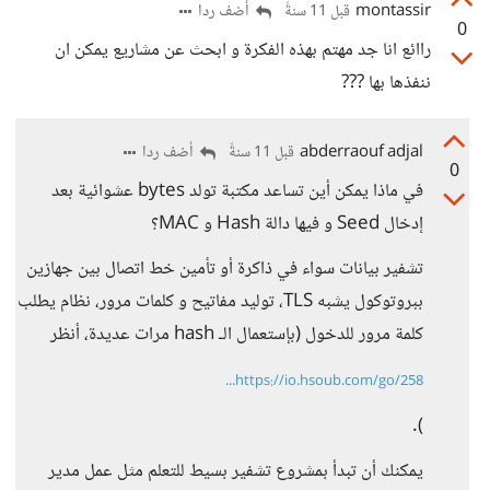
montassir
أضف ردا
قبل 11 سنةً
0
راائع انا جد مهتم بهذه الفكرة و ابحث عن مشاريع يمكن ان
ننفذها بها ???
abderraouf adjal
أضف ردا
قبل 11 سنةً
0
في ماذا يمكن أين تساعد مكتبة تولد bytes عشوائية بعد
إدخال Seed و فيها دالة Hash و MAC؟
تشفير بيانات سواء في ذاكرة أو تأمين خط اتصال بين جهازين
ببروتوكول يشبه TLS، توليد مفاتيح و كلمات مرور، نظام يطلب
كلمة مرور للدخول (بإستعمال الـ hash مرات عديدة، أنظر
https://io.hsoub.com/go/258...
).
يمكنك أن تبدأ بمشروع تشفير بسيط للتعلم مثل عمل مدير