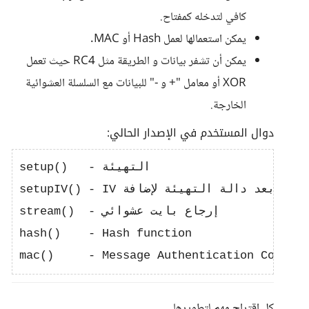
كافي لتدخله كمفتاح.
يمكن استعمالها لعمل Hash أو MAC.
يمكن أن تشفر بيانات و الطريقة مثل RC4 حيث تعمل
XOR أو معامل "+ و -" للبيانات مع السلسلة العشوائية
الخارجة.
دوال المستخدم في الإصدار الحالي:
setup()   - التهيئة

setupIV() - IV تستعمل بعد دالة التهيئة لإضافة

stream()  - إرجاع بايت عشوائي

hash()    - Hash function

كل اقتراح مهم لتطويرها.