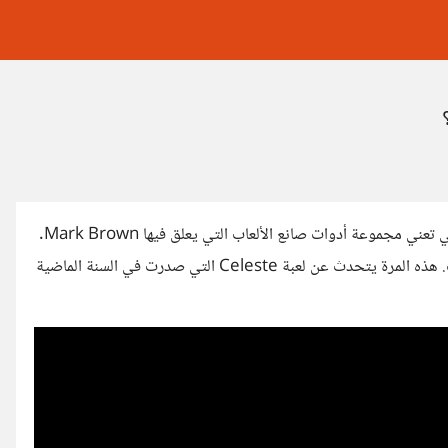
مؤخراً شاهدت هذا المقطع من قناة Game Maker's Toolkit و التي تعني مجموعة أدوات صانع الألعاب التي يعلق فيها Mark Brown.
تهتم هذه القناة بتصميم الألعاب و تبرز نماذج من تصاميم جيدة للألعاب. هذه المرة يتحدث عن لعبة Celeste التي صدرت في السنة الماضية