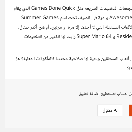
كثيراً ما أشاهد مقاطع تختيمات سريعة speedrun للألعاب، و أهتم بتجمعات التختيمات السريعة مثل Games Done Quick الذي يقام
مرتين في السنة مرة بداية السنة تحت اسم Awesome Games Done Quick و مرة في الصيف تحت اسم Summer Games
 من الألعاب المستقلة التي لا أجدها إلا مرة أو مرتين. أوضح أكثر بمثال،
ألعاب مثل Castlevania Symphony of the Night و Resident Evil 4 و Super Mario 64 رأيت لها الكثير من التختيمات
 ألعاب المستقلين وقتية لها صلاحية محددة كالمأكولات المعلبة؟ هل
ل حساب لتستطيع إضافة تعليق
دخول