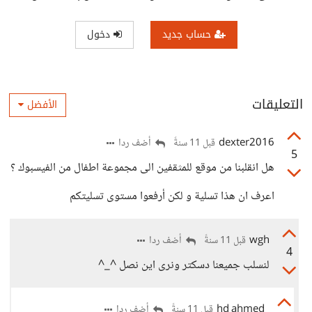
حساب جديد
دخول
التعليقات
الأفضل
dexter2016
أضف ردا
قبل 11 سنةً
5
هل انقلبنا من موقع للمثقفين الى مجموعة اطفال من الفيسبوك ؟
اعرف ان هذا تسلية و لكن أرفعوا مستوى تسليتكم
wgh
أضف ردا
قبل 11 سنةً
4
لنسلب جميعنا دسكتر ونرى اين نصل ^_^
hd ahmed
أضف ردا
قبل 11 سنةً