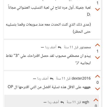
1
لعبة جميلة..أول مره تتاح لي لعبة التسليب العشوائي مجاناً
:D
(عدى ذلك الذي كنت اتحدث معه منذ سويعات وقمنا بتسليبه
حتى الحظر)
محمدنور
أضف ردا
قبل 11 سنةً
1
يبدو ان مصطفي محبوب لقد حصل اقتراحك علي "3" نقاط
ايجابيه ツ
dexter2016
أضف ردا
قبل 11 سنةً
0
ههههه على الاقل هذه تسلية افضل من التي اقترحها ال OP
wgh
أضف ردا
قبل 11 سنةً
0