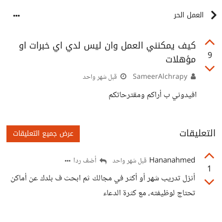
العمل الحر
كيف يمكنني العمل وان ليس لدي اي خبرات او
9
مؤهلات
SameerAlchrapy
قبل شهر واحد
افيدوني ب أراكم ومقترحاتكم
التعليقات
عرض جميع التعليقات
Hananahmed
أضف ردا
قبل شهر واحد
1
أنزل تدريب شهر أو أكثر في مجالك ثم ابحث ف بلدك عن أماكن
تحتاج لوظيفته، مع كثرة الدعاء