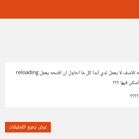
السلام عليكم كل عام وانتم بخير احاول الدخول الى موقع خمسات لكنه للاسف لا يعمل لدي ابدا كل ما احاول ان افتحه يعمل reloading
سكن فيها ؟؟؟
؟؟؟؟
عرض جميع التعليقات