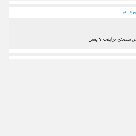
ق السابق
من متصفح برايفت لا يعمل