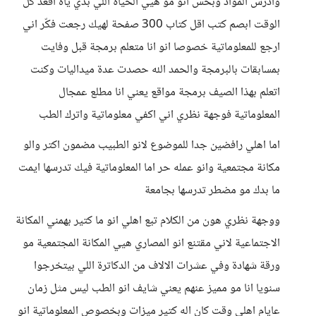
وادرس المواد وبحس انو مو هيي الحياة اللي بدي ياه اقعد كل
الوقت ابصم كتب اقل كتاب 300 صفحة لهيك رجعت فكّر اني
ارجع للمعلوماتية خصوصا انو انا متعلم برمجة قبل وفايت
بمسابقات بالبرمجة والحمد الله حصدت عدة ميداليات وكنت
اتعلم بهذا الصيف برمجة مواقع يعني انا مطلع عمجال
المعلوماتية فوجهة نظري اني اكفي معلوماتية واترك الطب
اما اهلي رافضين جدا للموضوع لانو الطبيب مضمون اكتر والو
مكانة مجتمعية وانو عمله حر اما المعلوماتية فيك تدرسها ايمت
ما بدك مو مضطر تدرسها بجامعة
ووجهة نظري هون من الكلام تبع اهلي انو ما كتير بهمني المكانة
الاجتماعية لاني مقتنع انو المصاري هيي المكانة المجتمعية مو
ورقة شهادة وفي عشرات الالاف من الدكاترة اللي بيتخرجوا
سنويا انا مو مميز عنهم يعني شايف انو الطب ليس مثل زمان
عايام اهلي وقت كان اله كتير ميزات وبخصوص المعلوماتية انو