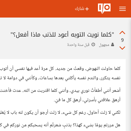
شارك
"كلما نويت التوبه أعود للذنب ماذا أفعل؟"
9
مجهول
قبل سنة واحدة
كلما حاولت النهوض، وقعتُ من جديد. كل مرة أعد فيها نفسي أن أتوب 
نفسه يتكرر، والندم نفسه يأكلني بعدها بساعات، وكأنني في دوامة لا تن
أشعر أنني أطفأتُ نوري بيدي، وأنني كلما اقتربت من الله، عدت فأخن
أرهق علاقتي بأسرتي، أرهق كل ما فيّ.
لكني لا زلت أحاول، رغم كل شيء، لا زلت أرجو أن يكون لله باب لا يُغلق،
هل مررتم يومًا بشيء كهذا؟ بذنبٍ شعرتُم أنه يسحبكم من نوركم في كل