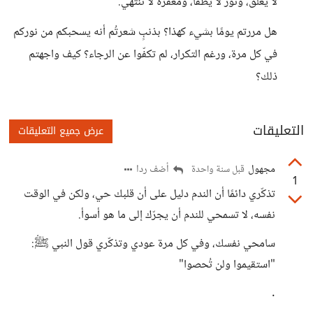
لا يُغلق، ونور لا يُطفأ، ومغفرة لا تنتهي.
هل مررتم يومًا بشيء كهذا؟ بذنبٍ شعرتُم أنه يسحبكم من نوركم
في كل مرة، ورغم التكرار، لم تكفّوا عن الرجاء؟ كيف واجهتم
ذلك؟
التعليقات
عرض جميع التعليقات
مجهول
أضف ردا
قبل سنة واحدة
1
تذكّري دائمًا أن الندم دليل على أن قلبك حي، ولكن في الوقت
نفسه، لا تسمحي للندم أن يجرّك إلى ما هو أسوأ.
سامحي نفسك، وفي كل مرة عودي وتذكّري قول النبي ﷺ:
"استقيموا ولن تُحصوا"
.