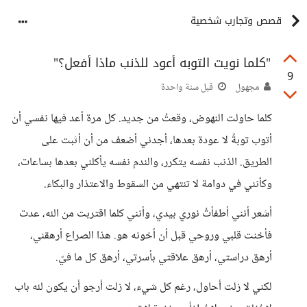
قصص وتجارب شخصية
"كلما نويت التوبه أعود للذنب ماذا أفعل؟"
9
مجهول
قبل سنة واحدة
كلما حاولت النهوض، وقعتُ من جديد. كل مرة أعد فيها نفسي أن
أتوب توبةً لا عودة بعدها، أجدني أضعف من أن أثبت على
الطريق. الذنب نفسه يتكرر، والندم نفسه يأكلني بعدها بساعات،
وكأنني في دوامة لا تنتهي من السقوط والاعتذار والبكاء.
أشعر أنني أطفأتُ نوري بيدي، وأنني كلما اقتربت من الله، عدت
فأخنت قلبي وروحي قبل أن أخونه هو. هذا الصراع أرهقني،
أرهق دراستي، أرهق علاقتي بأسرتي، أرهق كل ما فيّ.
لكني لا زلت أحاول، رغم كل شيء، لا زلت أرجو أن يكون لله باب