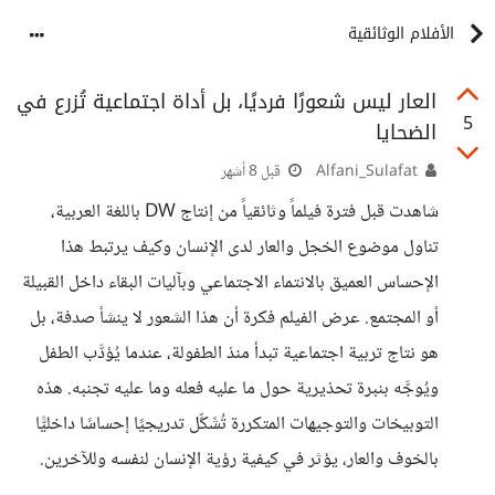
الأفلام الوثائقية
العار ليس شعورًا فرديًا، بل أداة اجتماعية تُزرع في
5
الضحايا
Alfani_Sulafat
قبل 8 أشهر
شاهدت قبل فترة فيلماً وثائقياً من إنتاج DW باللغة العربية،
تناول موضوع الخجل والعار لدى الإنسان وكيف يرتبط هذا
الإحساس العميق بالانتماء الاجتماعي وبآليات البقاء داخل القبيلة
أو المجتمع. عرض الفيلم فكرة أن هذا الشعور لا ينشأ صدفة، بل
هو نتاج تربية اجتماعية تبدأ منذ الطفولة، عندما يُؤدَّب الطفل
ويُوجَّه بنبرة تحذيرية حول ما عليه فعله وما عليه تجنبه. هذه
التوبيخات والتوجيهات المتكررة تُشَكِّل تدريجيًا إحساسًا داخليًّا
بالخوف والعار، يؤثر في كيفية رؤية الإنسان لنفسه وللآخرين.