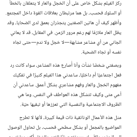
ركز الفيلم بشكل خاص على أن الخجل والعار لا يتعلقان بالخطأ
أو السلوك فحسب، بل هما مرتبطان بعلاقات القوة داخل المجتمع.
وأظهر كيف أن هاتين الصفتين يتجذران بعمق لدى الضحايا، وقد
يظل العار ملازمًا لهم رغم مرور الزمن. في المقابل، قد لا يعاني
الجاني من أي مشاعر مشابهة—لا خجل ولا ندم—حتى تجاه
نفسه أو تجاه الضحية.
وبصفتي شخصًا نشأت وأنا أُصارع هذه المشاعر، سواء كانت رد
فعل اجتماعيًا أم داخليًا، ساعدني هذا الفيلم كثيرًا في تفكيك
مفهوم الخجل والعار وفهم مشاعري بشكل أعمق. ساعدني أن
أعي متى وكيف تتشكل هذه العواطف في النفس، وما هي
الظروف الاجتماعية والنفسية التي تعززها أو تبقيها حيّة.
مثل هذه الأعمال الوثائقية ذات قيمة كبيرة، لأنها لا تطرح
المواضيع بالمجمل أو بشكل سطحي فحسب، بل تحاول الوصول