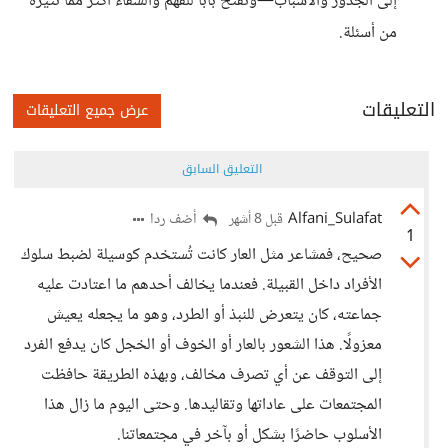
إلى الجذور والأسباب—وتفتح بابًا للفهم والشفاء أكثر مما تثيره
من أسئلة.
التعليقات
عرض جميع التعليقات
التعليق السابق
Alfani_Sulafat
أضف ردا
قبل 8 أشهر
1
صحيح، فمشاعر مثل العار كانت تُستخدم كوسيلة لضبط سلوك
الأفراد داخل القبيلة. فعندما يخالف أحدهم ما اعتادت عليه
جماعته، كان يتعرض للنبذ أو الطرد، وهو ما يجعله يعيش
معزولًا. هذا الشعور بالعار أو الخوف أو الخجل كان يدفع الفرد
إلى التوقف عن أي تصرف مخالف، وبهذه الطريقة حافظت
المجتمعات على عاداتها وتقاليدها. وحتى اليوم ما زال هذا
الأسلوب حاضرًا بشكل أو بآخر في مجتمعاتنا.