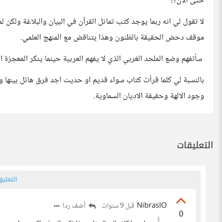
حتى الان؟!
لا تقول لي انه ربما يوجد كتب تماثل القرآن في البيان والبلاغة ولكن
موقف دحض الحقيقة بالظنون وهذا يتناقض مع المنهج العلمي.
سأتفهم وضع الملحد الغربي الذي لا يفهم العربية حينما ينكر المعجزة ال
بالنسبة لي كلما قرأت كتاب سواء قديم او حديث اجد فرق هائل بينه
وجود الالهة وحقيقة الاديان السماوية.
التعليقات
التعلي
NibrasIO
أضف ردا
قبل 9 سنوات
0