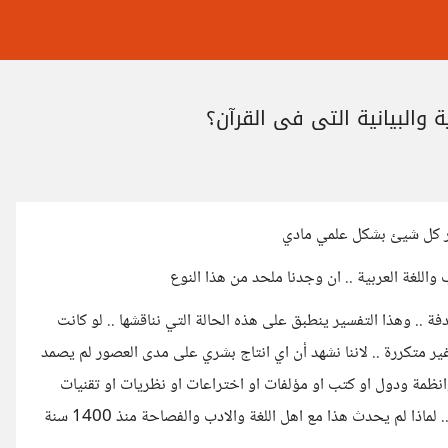
 والبيانية التي في القرآن؟
ير كل شيئ بشكل علمي مادي
اللغة العربية .. ان وجدنا ملحد من هذا النوع
ة .. وهذا التفسير ينطبق على هذه الحالة التي نناقشها .. لو كانت
غير متكررة .. لاننا نشهد أن اي انتاج بشري على مدى العصور لم يصمد
انظمة ودول او كتب او مؤلفات او اختراعات او نظريات او تقنيات
..الخ .. البشر دائماً يتعلمون من تجارب بعض ويبنون عليها شيئ افضل .. لماذا لم يحدث هذا مع اهل اللغة والادب والفصاحة منذ 1400 سنة