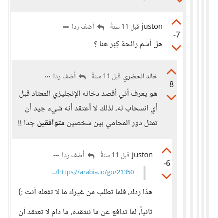
juston
أضف ردا
قبل 11 سنةً
-7
هل أشم رائحة كِبْر هنا ؟
خالد الحضري
أضف ردا
قبل 11 سنةً
8
هو يعرف أني أقصد دخانه الإنجليزي المعتاد قبل
أي انسحاب له، لذلك لا أعتقد أنه شيء جيد أن
تمثل دور المحامي بين شخصين
متوافقين
جدا !!
juston
أضف ردا
قبل 11 سنةً
-6
https://arabia.io/go/21350/...
هذا ردك، فلما تطلب من غيرك ما لا تفعله أنت :)
ثانياً، لما تدافع عن ما ننتقده، ما دام لا تعتقد أن