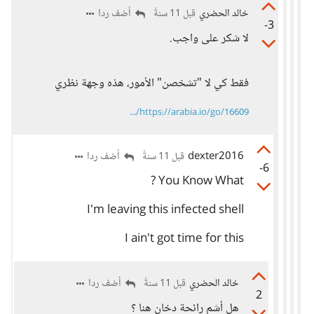
خالد الحضري
أضف ردا
قبل 11 سنةً
-3
لا شكر على واجب.
فقط كي لا "تشخصن" الأمور، هذه وجهة نظري
https://arabia.io/go/16609/...
dexter2016
أضف ردا
قبل 11 سنةً
-6
You Know What ?
I'm leaving this infected shell
I ain't got time for this
خالد الحضري
أضف ردا
قبل 11 سنةً
2
هل أشم رائحة دخان هنا ؟