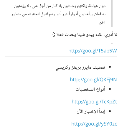
دون هوادة، ولكنهم يجادلون بلا كلل من أجل شيء لا يؤمنون
به فعلا، ويأخذون أدواراً غير أدوارهم لقول الحقيقة من منظور
آخر.
لا أدري، لكنه يبدو شيئا يحدث فعلا ;)
http://goo.gl/T5ab5W
تصنيف مايرز بريغز وكريسي
http://goo.gl/QKFj9N
أنواع الشخصيات
http://goo.gl/TcKpZt
إبدأ الإختبار الآن
http://goo.gl/ySY0zc