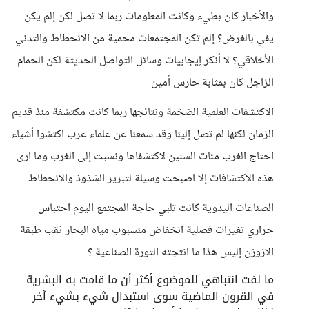
والأخبار كان بطيء وكانت المعلومات ربما لا تصل لكن إلم يكن
يفي بالغرض؟ إلم تكن المجتمعات محمية من الانحطاط والتدني
الأخلاقي؟ لا أنكر إيجابيات وسائل التواصل الحديثة لكن الحمام
الزاجل كان بمثابة حارس أمين
الاكتشفات العلمية الضخمة ونتائجها ربما كانت مكتشفة منذ قديم
الزمان لكنها لم تصل إلينا وقد سمعنا عن علماء عرب اكتشوا أشياء
احتاج الغرب مئات السنين لاكتشفاها ونسبت إلى الغرب وما ارى
هذه الاكتشافات إلا اصبحت وسيلة لتبرير الشذوذ والانحطاط
الصناعات اليدوية كانت تلبي حاجة المجتمع اليوم احتباس
حراري تغيرات فصلية انخفاض منسبوب مياه البحار ثقب طبقة
الازوزن إليس هذا ما انتجته الثورة الصناعية ؟
ما لفت انتباهي للموضوع أكثر أن ما قامت به البشرية
في القرون الماضية سوى استبدال شيء بشيء آخر