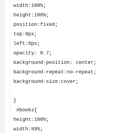
width:100%;    

height:100%;

position:fixed;

top:0px;

left:0px; 

opacity: 0.7;

background-position: center;

background-repeat:no-repeat;

background-size:cover;

}

 #books{     

height:100%;

width:89%;
