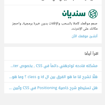
صمم موقعك كاملا بالسحب والإفلات بدون خبرة برمجية، واحجز
مكانك على الإنترنت.
أنشئ موقعك الآن
اقرأ أيضًا
مشكله فادحه تواجهني دائماً في CSS , بخصوص center لل div
هلّا تشرح لنا ما هو الفرق بين ال id و class ؟ وما هو الأستخدام الأمثل لهما؟
هل تستيطع شرح خاصية Positioning في CSS وتُبين لي الفرق بين قيميها المختلفة؟ كذلك الأمر بالنسبة overflow ؟