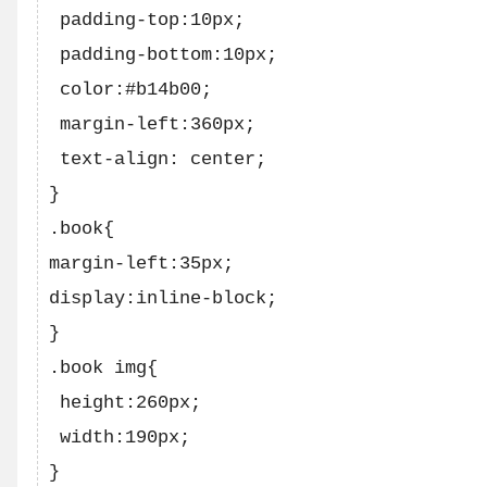
 padding-top:10px;

 padding-bottom:10px;

 color:#b14b00;

 margin-left:360px; 

 text-align: center;   

}

.book{

margin-left:35px;

display:inline-block;    

}

.book img{

 height:260px;

 width:190px;  

}
