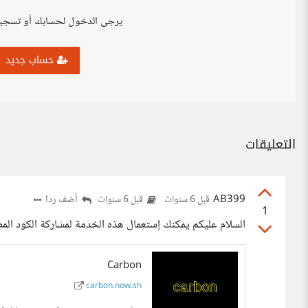
يرجى الدخول لحسابك أو تسجي
حساب جديد
التعليقات
AB399
أضف ردا
قبل 6 سنوات
قبل 6 سنوات
1
السلام عليكم يمكنك إستعمال هذه الخدمة لمشاركة الكود المص
Carbon
carbon.now.sh