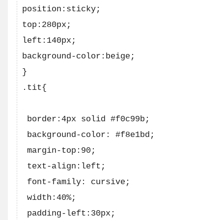
position:sticky;

top:280px;

left:140px; 

background-color:beige;     

}

.tit{

 border:4px solid #f0c99b;

 background-color: #f8e1bd;

 margin-top:90;

 text-align:left;

 font-family: cursive;

 width:40%; 

 padding-left:30px;
