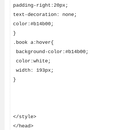
padding-right:20px;

text-decoration: none;

color:#b14b00;

}

.book a:hover{

 background-color:#b14b00;

 color:white;

 width: 193px;   

}

</style>

</head>
