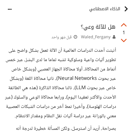
الذكاء الاصطناعي
هل للآلة وعي؟
1
Waled_Fergany
قبل شهر واحد
أثبتت أحدث الدراسات العالمية أن الآلة تعمل بشكل واضح على
تطوير آليات واعية وسلوكية تشبه تماما ما لدى البشرّ، عبر خمس
أنماط من المحاكاة، أولا محاكاة الجهاز العصبي (وبشكل خاص
عبر بحوث Neural Networks)، ثانيا محاكاة اللغة (وبشكل
خاص عبر بحوث LLM)، ثالثا محاكاة الذاكرة (هذه هي الطائفة
الأحدث والأكثر تعقيدا اليوم)، ورابعا محاكاة الوعي والسلوك (عبر
دراسات الهلوسة)، وأخيرا نمط آخر من دراسات الشبكات العصبية
معني بالوراثة عبر دراسة آليات نقل النظام ومقدار الانتظام.
بصراحة، أريد أن استرسل، ولكن المسألة خطيرة لدرجة أنه