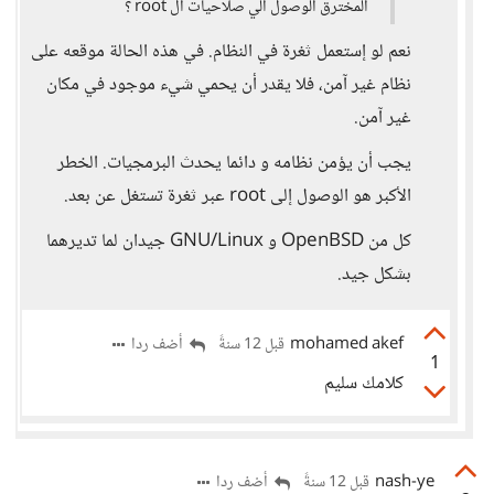
المخترق الوصول الي صلاحيات ال root ؟
نعم لو إستعمل ثغرة في النظام. في هذه الحالة موقعه على
نظام غير آمن، فلا يقدر أن يحمي شيء موجود في مكان
غير آمن.
يجب أن يؤمن نظامه و دائما يحدث البرمجيات. الخطر
الأكبر هو الوصول إلى root عبر ثغرة تستغل عن بعد.
كل من OpenBSD و GNU/Linux جيدان لما تديرهما
بشكل جيد.
mohamed akef
أضف ردا
قبل 12 سنةً
1
كلامك سليم
nash-ye
أضف ردا
قبل 12 سنةً