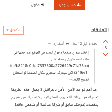
حساب جديد
دخول
التعليقات
الأفضل
alsadi
أضف ردا
قبل 12 سنةً
3
إخفاء عنوان صفحة دخول المدير في الموقع عبر جعلها في
ملف اسمه طويل و معقد مثل
(site/b8218e0dca7337500a2726429c71a75aa
34f6e1f)، لكن سيعرف المخترق مكان الصفحة لو استطاع
تصفح الكود :-)
أحد أهم قواعد الأمن: الأمن بالعراقيل لا يعمل. هذه الطريقة
تحميك من بوتات التجريب العشوائية ولا تحميك من هجوم
يتقصدك (موظف سابق أو شركة منافسة أو شخص حاقد)