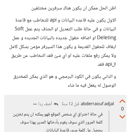
اظن الحل ممكن ان يكون هناك سرفرين مختلفين
الاول يكون عليه قاعده البيانات و api للتخاطب مع قاعدة
البيانات و في حالة طلب التعديل او الحذف يتم عمل Soft
Deleting او اضافه حقول جديده بالبيانات الجديده و عمل
ايقاف للحقول القديمة و يكون هذا السيرفر مؤمن بشكل كامل
ولا يمكن رفع ملفات عليه او اي شئ فقد التخاطب عن طريق
الapi فقد
و الثاني يكون في الكود البرمجي و هو الذي يمكن للمخترق
الوصول له يفعل فيه ما شاء
abderraouf adjal
أضف ردا
قبل 12 سنةً
0
في حالة اختراق اي شخص الموقع فهو يمكنه ان يتم تخزين
كلمة المرور الذي سوف يقوم بأدخالها المدير بهذا سوف
يحصل عل كلمة مرور قاعدة البايانات