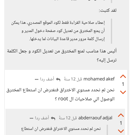
لقد كتبت:
إعطاء صلاحية القراءة فقط لكود الموقع المصدري، هذا يمكن
أن يمنع المخترق من تعديل كود صفحة دخول المدير و
إرسال كلمة مرور مدير قاعدة البيانات لما يدخلها.
أليس هذا مناسب لمنع المخترق من تعديل الكود و جعل الكلمة
ترسل إليه؟
mohamed akef
أضف ردا
قبل 12 سنةً
1
نحن لم نحدد مستوي الاختراق فنفترض ان استطاع المخترق
الوصول الي صلاحيات ال root ؟
abderraouf adjal
أضف ردا
قبل 12 سنةً
1
نحن لم نحدد مستوي الاختراق فنفترض ان استطاع