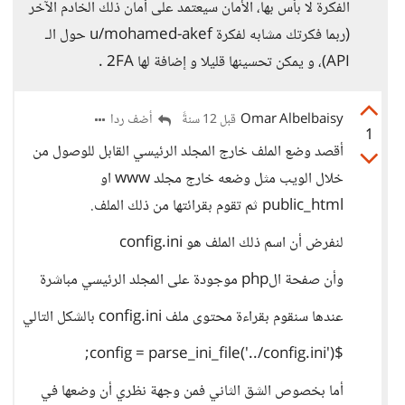
الفكرة لا بأس بها، الأمان سيعتمد على أمان ذلك الخادم الآخر
(ربما فكرتك مشابه لفكرة u/mohamed-akef حول الـ
API)، و يمكن تحسينها قليلا و إضافة لها 2FA .
Omar Albelbaisy
أضف ردا
قبل 12 سنةً
1
أقصد وضع الملف خارج المجلد الرئيسي القابل للوصول من
خلال الويب مثل وضعه خارج مجلد www او
public_html ثم تقوم بقرائتها من ذلك الملف.
لنفرض أن اسم ذلك الملف هو config.ini
وأن صفحة الphp موجودة على المجلد الرئيسي مباشرة
عندها سنقوم بقراءة محتوى ملف config.ini بالشكل التالي
$config = parse_ini_file('../config.ini');
أما بخصوص الشق الثاني فمن وجهة نظري أن وضعها في