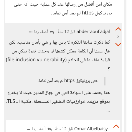
مكان آمن أفضل من إرسالها عند كل عملية حيث أنه حتى
بروتوكول https لم يعد آمن تماما.
abderraouf adjal
أضف ردا
قبل 12 سنةً
2
كما ذكرت سابقا الفكرة لا باس بها و هي بأمان مناسب، لكن
هل عيبها أن الكلمة ممكن كشفها لو وجدت ثغرة تمكن من
قراءة ملف ما في الخادم (file inclusion vulnerability)
؟
حتى بروتوكول https لم يعد آمن تماما.
هذا يعتمد على الشهادة التي في جهاز المدير حيث لا يخدع
بموقع مزيف، خوارزميات التشفير المستعملة، مكتبة الـ TLS،
...
Omar Albelbaisy
أضف ردا
قبل 12 سنةً