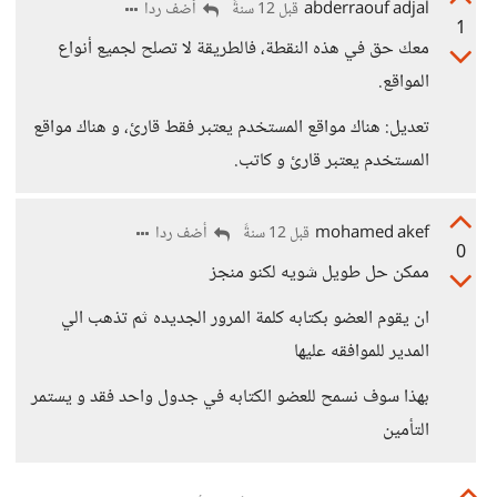
abderraouf adjal
أضف ردا
قبل 12 سنةً
1
معك حق في هذه النقطة، فالطريقة لا تصلح لجميع أنواع
المواقع.
تعديل: هناك مواقع المستخدم يعتبر فقط قارئ، و هناك مواقع
المستخدم يعتبر قارئ و كاتب.
mohamed akef
أضف ردا
قبل 12 سنةً
0
ممكن حل طويل شويه لكنو منجز
ان يقوم العضو بكتابه كلمة المرور الجديده ثم تذهب الي
المدير للموافقه عليها
بهذا سوف نسمح للعضو الكتابه في جدول واحد فقد و يستمر
التأمين