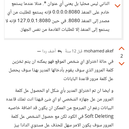
الثاني ليس محليا بل يعني أي عنوان *. مثلا عندما يستمع
خادم على المنفذ 0.0.0.0:8080 فإنه يستمع للطلبت من أي
مصدر إلى المنفذ 8080. في حين 127.0.0.1:8080 فإنه لا
يستمع إلى المنفذ إلا للطلبات القادمة من نفس الجهاز.
mohamed akef
أضف ردا
قبل 12 سنةً
2
في حالة اختراق اي شخص الموقع فهو يمكنه ان يتم تخزين
كلمة المرور الذي سوف يقوم بأدخالها المدير بهذا سوف يحصل
عل كلمة مرور قاعدة البايانات
و ايضا ان تم اختراق المدير بأي شكل او الحصول عل كلمة
المرور من عل جهازه الشخصي او اي شئ فبهذا انت تملك قاعده
البيانات رغم ان المبرمج من الممكن ان يكون قد اضافة خاصيه
Soft Deleting في الكود لكن مع حصول الشخص عل كلمة
المرور سوف يكون الامر سهل للحذف عل مستوي الدادا بيز