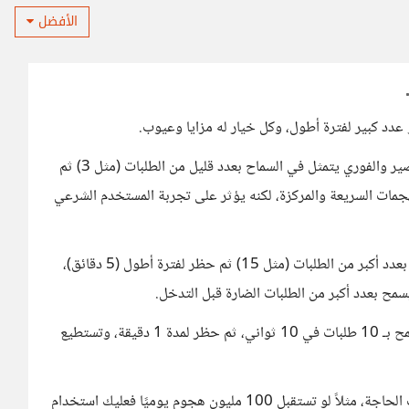
الأفضل
عدد كبير لفترة أطول، وكل خيار له مزايا وعيوب.
فإن أردت الموازنة بين الأمان وتجربة المستخدم، فالحظر القصير والفوري يتمثل في السماح بعدد قليل من الطلبات (مثل 3) ثم
لًا جدًا لمنع الهجمات السريعة والمركزة، لكنه يؤثر على تجربة المستخدم الشرعي
أو الحظر الأطول بعد عدد أكبر من الطلبات، من خلال السماح بعدد أكبر من الطلبات (مثل 15) ثم حظر لفترة أطول (5 دقائق)،
سمح بعدد أكبر من الطلبات الضارة قبل التدخل.
لذا المنهجية الصحيحة هي البدء بإعدادات معتدلة، بمعنى اسمح بـ 10 طلبات في 10 ثواني، ثم حظر لمدة 1 دقيقة، وتستطيع
أي ابدأ بإعدادات أقل شدة ثم قم بزيادة الشدة تدريجيًا حسب الحاجة، مثلاً لو تستقبل 100 مليون هجوم يوميًا فعليك استخدام