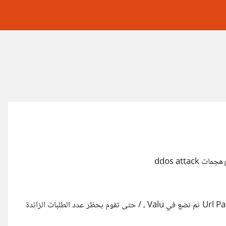
rate limiting rules التي من خلالها يمكننا انشاء قاعدة و اختيار Url Path ثم نضع في Valu ، / حتى تقوم بحظر عدد الطلبات الزائدة