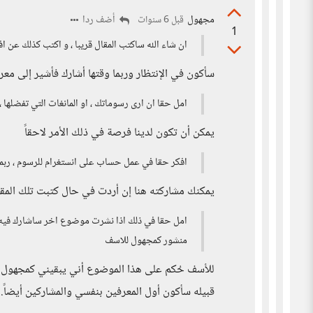
مجهول
أضف ردا
قبل 6 سنوات
1
ان شاء الله ساكتب المقال قريبا ، و اكتب كذلك عن
سأكون في الإنتظار وربما وقتها أشارك فأشير إلى معر
امل حقا ان ارى رسوماتك ، او المانغات التي تفضلها 
يمكن أن تكون لدينا فرصة في ذلك الأمر لاحقاً
افكر حقا في عمل حساب على انستغرام للرسوم ، ر
يمكنك مشاركته هنا إن أردت في حال كتبت تلك المقال 
امل حقا في ذلك اذا نشرت موضوع اخر ساشارك فيه
منشور كمجهول للاسف
للأسف حُكم على هذا الموضوع أني يبقيني كمجهول
قبيله سأكون أول المعرفين بنفسي والمشاركين أيضاً.