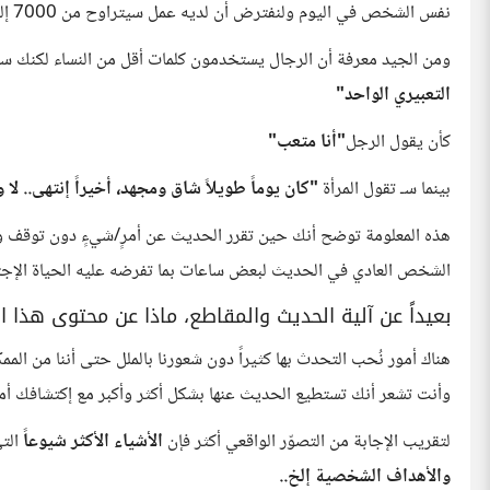
نفس الشخص في اليوم ولنفترض أن لديه عمل سيتراوح من 7000 إلى 20000 كلمة بنغمة الدردشة العادية فقط.
ومن الجيد معرفة أن الرجال يستخدمون كلمات أقل من النساء لكنك ست
التعبيري الواحد"
كأن يقول الرجل
"أنا متعب"
بينما سـ تقول المرأة
"كان يوماً طويلاً شاق ومجهد، أخيراً إنتهى.. ل
هذه المعلومة توضح أنك حين تقرر الحديث عن أمرٍ/شيءٍ دون توقف وبإ
الشخص العادي في الحديث لبعض ساعات بما تفرضه عليه الحياة الإجتم
بعيداً عن آلية الحديث والمقاطع، ماذا عن محتوى هذا ا
هناك أمور نُحب التحدث بها كثيراً دون شعورنا بالملل حتى أننا من المم
وأنت تشعر أنك تستطيع الحديث عنها بشكل أكثر وأكبر مع إكتشافك أم
لتقريب الإجابة من التصوّر الواقعي أكثر فإن
الأشياء الأكثر شيوعاً
التي
والأهداف الشخصية إلخ..