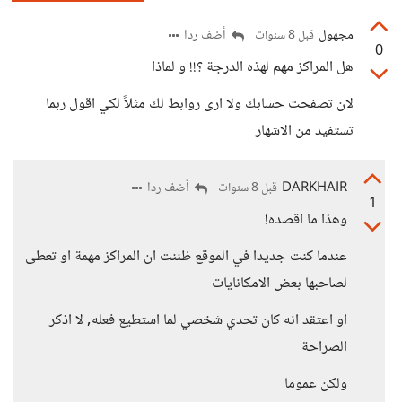
مجهول
أضف ردا
قبل 8 سنوات
0
هل المراكز مهم لهذه الدرجة ؟!! و لماذا
لان تصفحت حسابك ولا ارى روابط لك مثلاً لكي اقول ربما
تستفيد من الاشهار
DARKHAIR
أضف ردا
قبل 8 سنوات
1
وهذا ما اقصده!
عندما كنت جديدا في الموقع ظننت ان المراكز مهمة او تعطى
لصاحبها بعض الامكانايات
او اعتقد انه كان تحدي شخصي لما استطيع فعله, لا اذكر
الصراحة
ولكن عموما