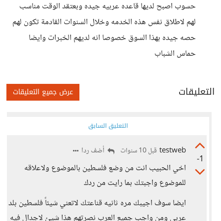
حسوب اصبح لديها قاعده عربيه جيده وبعتقد الوقت مناسب
لهم لاطلاق نفس هذه الخدمه وخلال السنوات القادمة تكون لهم
حصه جيده بهذا السوق خصوصا انه لديهم الخبرات وايضا
حماس الشباب
التعليقات
عرض جميع التعليقات
التعليق السابق
testweb
أضف ردا
قبل 10 سنوات
-1
اخي الحبيب انت من وضع فلسطين بالموضوع ولاعلاقه
للموضوع واجبتك بما رايت من ردك
ايضا سوف اجيبك مره ثانيه قناعتك لاتعني شيئاً فلسطين بلد
عربي ومن واجب جميع العرب نصرتهم هذا شيئ لاجدال فيه